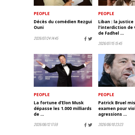
PEOPLE
PEOPLE
Décès du comédien Rezgui
Liban : la justice
Ouni
l'interdiction de
de Fadhel ...
2026/07/24 14:45
2026/07/15 15:45
PEOPLE
PEOPLE
La fortune d’Elon Musk
Patrick Bruel mi
dépasse les 1.000 milliards
examen pour viol
de ...
agressions ...
2026/06/12 17:59
2026/06/10 23:23