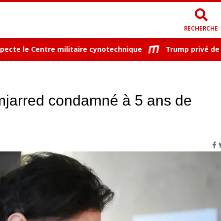
RECHERCHE
e le Centre militaire cynotechnique
Trump privé de son '
mjarred condamné à 5 ans de