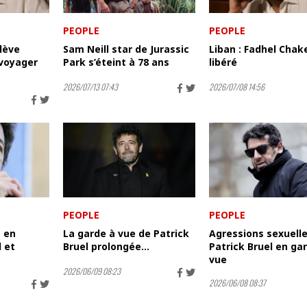
PEOPLE
PEOPLE
 lève
Sam Neill star de Jurassic
Liban : Fadhel Chak
 voyager
Park s’éteint à 78 ans
libéré
2026/07/13 07:43
2026/07/08 14:56
PEOPLE
PEOPLE
s en
La garde à vue de Patrick
Agressions sexuelle
 et
Bruel prolongée...
Patrick Bruel en ga
vue
2026/06/09 08:23
2026/06/08 08:37