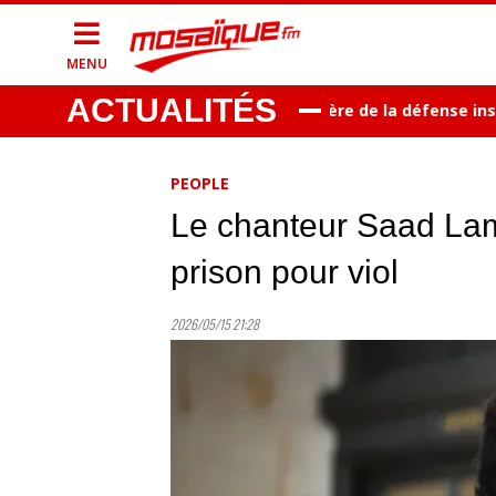
MENU
ACTUALITÉS
maîtrisé à plus de 98%
Le ministère de la défense inspect
PEOPLE
Le chanteur Saad La
prison pour viol
2026/05/15 21:28