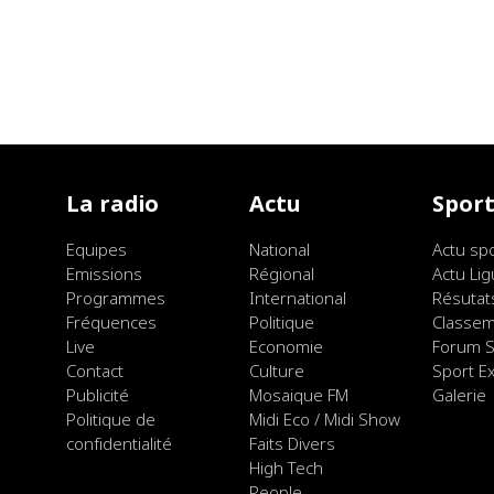
La radio
Actu
Spor
Equipes
National
Actu sp
Emissions
Régional
Actu Lig
Programmes
International
Résutat
Fréquences
Politique
Classe
Live
Economie
Forum S
Contact
Culture
Sport E
Publicité
Mosaique FM
Galerie
Politique de
Midi Eco / Midi Show
confidentialité
Faits Divers
High Tech
People