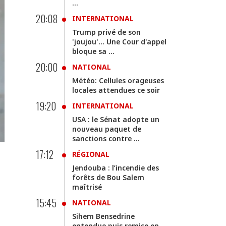
...
20:08
INTERNATIONAL
Trump privé de son
'joujou'... Une Cour d'appel
bloque sa ...
20:00
NATIONAL
Météo: Cellules orageuses
locales attendues ce soir
19:20
INTERNATIONAL
USA : le Sénat adopte un
nouveau paquet de
sanctions contre ...
17:12
RÉGIONAL
Jendouba : l’incendie des
forêts de Bou Salem
maîtrisé
15:45
NATIONAL
Sihem Bensedrine
entendue puis remise en