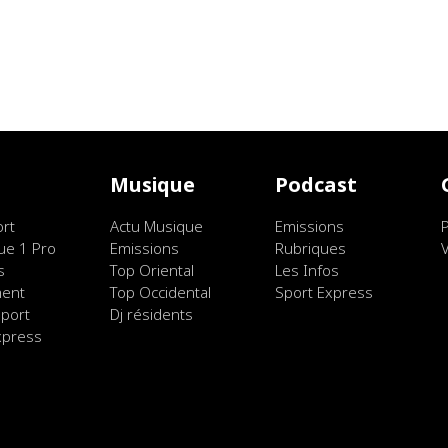
t
Musique
Podcast
ort
Actu Musique
Emissions
ue 1 Pro
Emissions
Rubriques
s
Top Oriental
Les Infos
ment
Top Occidental
Sport Express
port
Dj résidents
xpress