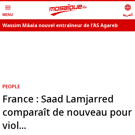
menu
language
العربية
MENU
Wassim Mâala nouvel entraîneur de l'AS Agareb
A
PEOPLE
France : Saad Lamjarred
comparaît de nouveau pour
viol...