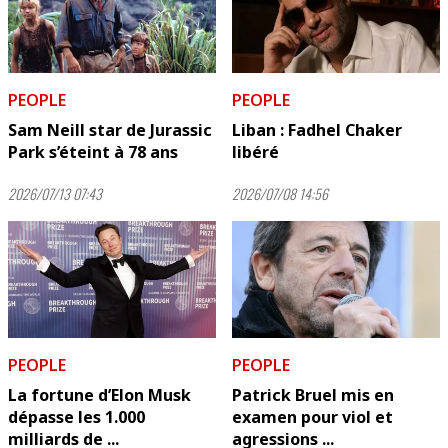
PEOPLE
PEOPLE
Sam Neill star de Jurassic
Liban : Fadhel Chaker
Park s’éteint à 78 ans
libéré
2026/07/13 07:43
2026/07/08 14:56
PEOPLE
PEOPLE
La fortune d’Elon Musk
Patrick Bruel mis en
dépasse les 1.000
examen pour viol et
milliards de ...
agressions ...