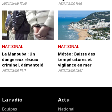
2026/08/06 12:58
2026/08/06 11:10
NATIONAL
NATIONAL
La Manouba : Un
Météo : Baisse des
dangereux réseau
températures et
criminel, démantelé
vigilance en mer
2026/08/06 10:11
2026/08/06 08:17
La radio
Actu
Equipes
National