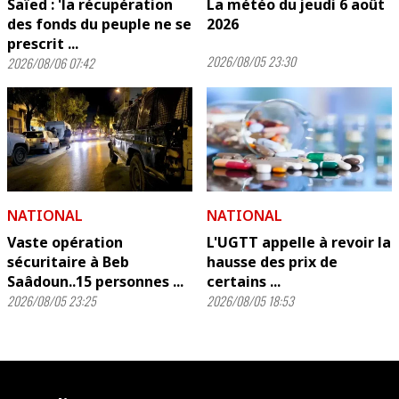
Saïed : 'la récupération
La météo du jeudi 6 août
des fonds du peuple ne se
2026
prescrit ...
2026/08/05 23:30
2026/08/06 07:42
NATIONAL
NATIONAL
Vaste opération
L'UGTT appelle à revoir la
sécuritaire à Beb
hausse des prix de
Saâdoun..15 personnes ...
certains ...
2026/08/05 23:25
2026/08/05 18:53