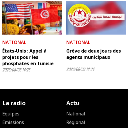
NATIONAL
NATIONAL
États-Unis : Appel à
Grève de deux jours des
projets pour les
agents municipaux
phosphates en Tunisie
2026/08/08 12:34
2026/08/08 14:25
La radio
Actu
Equipes
National
Emissions
Régional