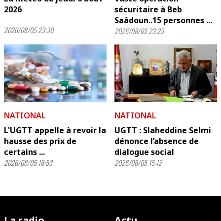
2026
sécuritaire à Beb
Saâdoun..15 personnes ...
2026/08/05 23:30
2026/08/05 23:25
NATIONAL
NATIONAL
L'UGTT appelle à revoir la
UGTT : Slaheddine Selmi
hausse des prix de
dénonce l’absence de
certains ...
dialogue social
2026/08/05 18:53
2026/08/05 15:12
La radio
Actu