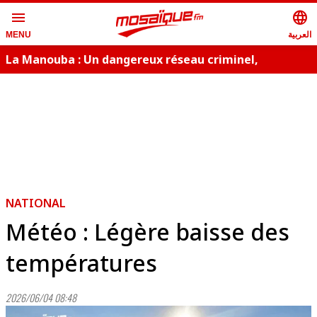
menu
language
العربية
MENU
La Manouba : Un dangereux réseau criminel,
démantelé
NATIONAL
Météo : Légère baisse des
températures
2026/06/04 08:48