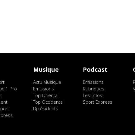
t
Musique
Podcast
ort
Actu Musique
Emissions
ue 1 Pro
Emissions
Rubriques
s
Top Oriental
Les Infos
ment
Top Occidental
Sport Express
port
Dj résidents
xpress