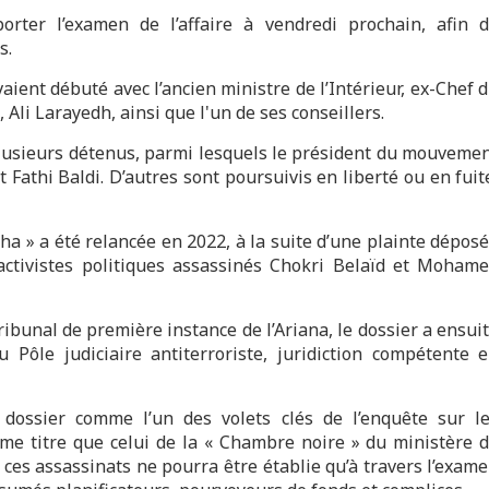
porter l’examen de l’affaire à vendredi prochain, afin 
s.
vaient débuté avec l’ancien ministre de l’Intérieur, ex-Chef 
li Larayedh, ainsi que l'un de ses conseillers.
plusieurs détenus, parmi lesquels le président du mouveme
Fathi Baldi. D’autres sont poursuivis en liberté ou en fuit
hdha » a été relancée en 2022, à la suite d’une plainte dépos
 activistes politiques assassinés Chokri Belaïd et Moham
ribunal de première instance de l’Ariana, le dossier a ensui
 Pôle judiciaire antiterroriste, juridiction compétente 
 dossier comme l’un des volets clés de l’enquête sur l
me titre que celui de la « Chambre noire » du ministère 
sur ces assassinats ne pourra être établie qu’à travers l’exam