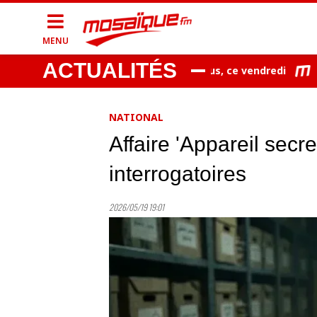
MENU
ACTUALITÉS
ges, grêle et vents violents attendus, ce vendredi
Arab
NATIONAL
Affaire 'Appareil secr
interrogatoires
2026/05/19 19:01