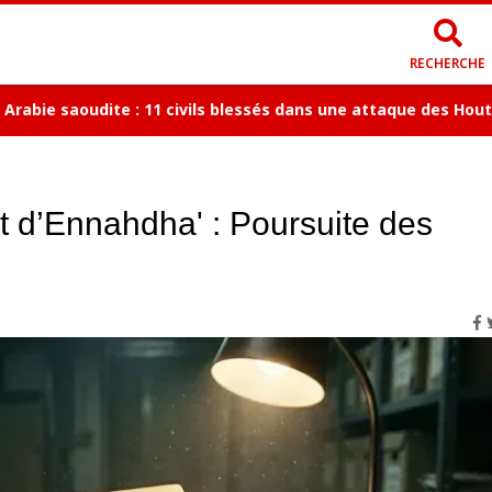
RECHERCHE
ie saoudite : 11 civils blessés dans une attaque des Houthis
et d’Ennahdha' : Poursuite des