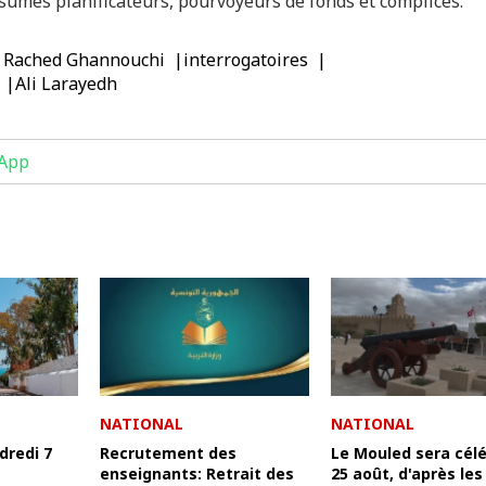
ésumés planificateurs, pourvoyeurs de fonds et complices.
Rached Ghannouchi
interrogatoires
Ali Larayedh
App
NATIONAL
NATIONAL
dredi 7
Recrutement des
Le Mouled sera célé
enseignants: Retrait des
25 août, d'après les