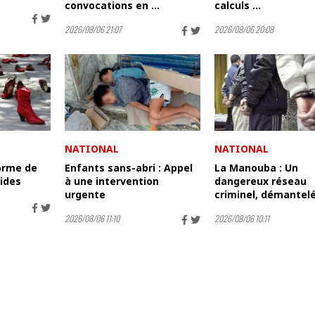
convocations en ...
calculs ...
2026/08/06 21:07
2026/08/06 20:08
NATIONAL
NATIONAL
orme de
Enfants sans-abri : Appel
La Manouba : Un
cides
à une intervention
dangereux réseau
urgente
criminel, démantel
2026/08/06 11:10
2026/08/06 10:11