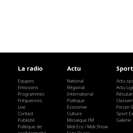
La radio
Actu
Spor
Equipes
National
Actu sp
Emissions
Régional
Actu Lig
Programmes
International
Résutat
Fréquences
Politique
Classe
Live
Economie
Forum S
Contact
Culture
Sport E
Publicité
Mosaique FM
Galerie
Politique de
Midi Eco / Midi Show
confidentialité
Faits Divers