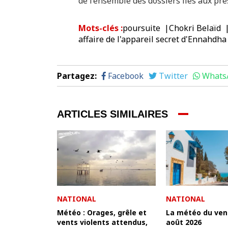
de l’ensemble des dossiers liés aux pr
Mots-clés
:
poursuite
Chokri Belaïd
affaire de l'appareil secret d'Ennahdha
Partagez
:
Facebook
Twitter
Whats
ARTICLES SIMILAIRES
NATIONAL
NATIONAL
Météo : Orages, grêle et
La météo du ven
vents violents attendus,
août 2026