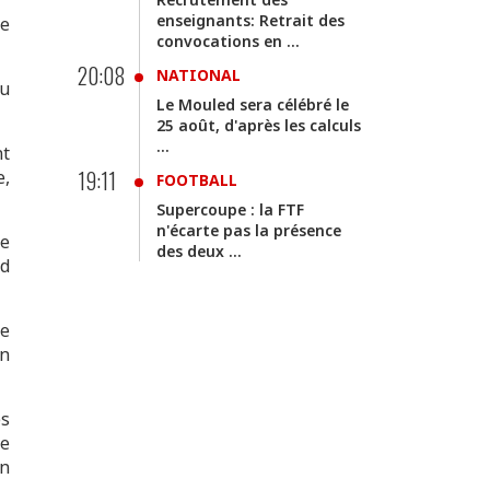
enseignants: Retrait des
de
convocations en ...
20:08
NATIONAL
du
Le Mouled sera célébré le
25 août, d'après les calculs
...
nt
19:11
e,
FOOTBALL
Supercoupe : la FTF
n'écarte pas la présence
ée
des deux ...
ed
te
en
es
de
en