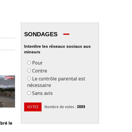
SONDAGES
Interdire les réseaux sociaux aux
mineurs
Pour
Contre
Le contrôle parental est
nécessaire
Sans avis
3889
VOTEZ
Nombre de votes
:
bré le