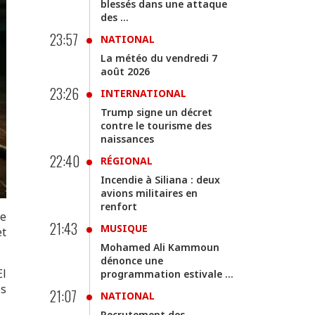
blessés dans une attaque
des ...
23:57
NATIONAL
La météo du vendredi 7
août 2026
23:26
INTERNATIONAL
Trump signe un décret
contre le tourisme des
naissances
22:40
RÉGIONAL
Incendie à Siliana : deux
avions militaires en
renfort
re
21:43
MUSIQUE
et
Mohamed Ali Kammoun
dénonce une
El
programmation estivale ...
es
21:07
NATIONAL
Recrutement des