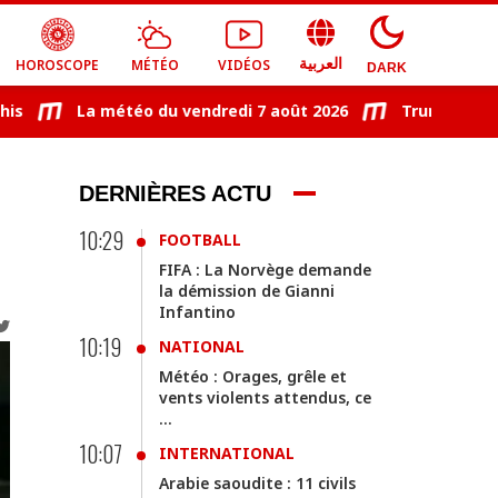
HOROSCOPE
MÉTÉO
VIDÉOS
العربية
DARK
La météo du vendredi 7 août 2026
Trump signe un d
DERNIÈRES ACTU
10:29
FOOTBALL
FIFA : La Norvège demande
la démission de Gianni
Infantino
10:19
NATIONAL
Météo : Orages, grêle et
vents violents attendus, ce
...
10:07
INTERNATIONAL
Arabie saoudite : 11 civils