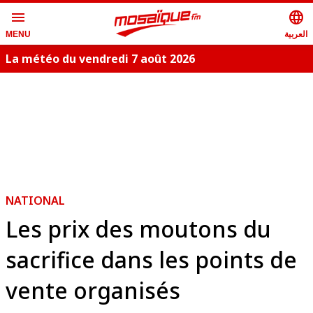
menu
language
العربية
MENU
La météo du vendredi 7 août 2026
NATIONAL
Les prix des moutons du
sacrifice dans les points de
vente organisés