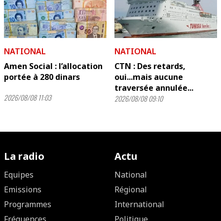
NATIONAL
NATIONAL
Amen Social : l’allocation
CTN : Des retards,
portée à 280 dinars
oui...mais aucune
traversée annulée...
2026/08/08 11:03
2026/08/08 09:10
La radio
Actu
Equipes
National
Emissions
Régional
Programmes
International
Fréquences
Politique