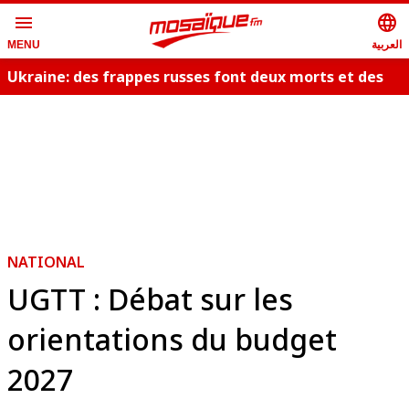
menu
language
العربية
MENU
Ukraine: des frappes russes font deux morts et des
dizaines de blessés
NATIONAL
UGTT : Débat sur les
orientations du budget
2027