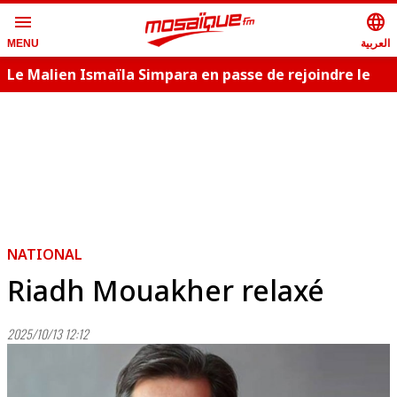
menu
language
العربية
MENU
Le Malien Ismaïla Simpara en passe de rejoindre le
J
Club Africain
NATIONAL
Riadh Mouakher relaxé
2025/10/13 12:12