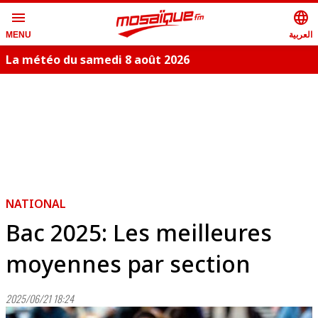
menu
language
العربية
MENU
La météo du samedi 8 août 2026
S
NATIONAL
Bac 2025: Les meilleures
moyennes par section
2025/06/21 18:24