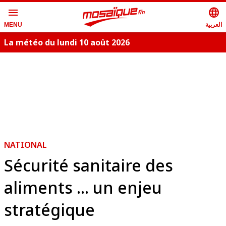
menu
language
العربية
MENU
La météo du lundi 10 août 2026
S
NATIONAL
Sécurité sanitaire des
aliments ... un enjeu
stratégique