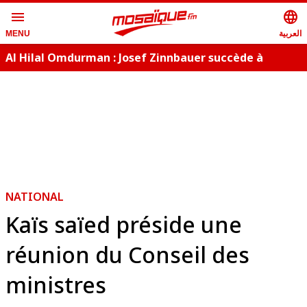
menu
language
العربية
MENU
Al Hilal Omdurman : Josef Zinnbauer succède à
Laurențiu Reghecampf
NATIONAL
Kaïs saïed préside une
réunion du Conseil des
ministres