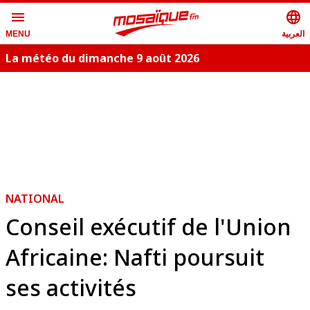
menu
language
العربية
MENU
La météo du dimanche 9 août 2026
NATIONAL
Conseil exécutif de l'Union
Africaine: Nafti poursuit
ses activités