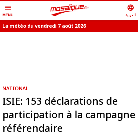
menu
language
العربية
MENU
La météo du vendredi 7 août 2026
NATIONAL
ISIE: 153 déclarations de
participation à la campagne
référendaire