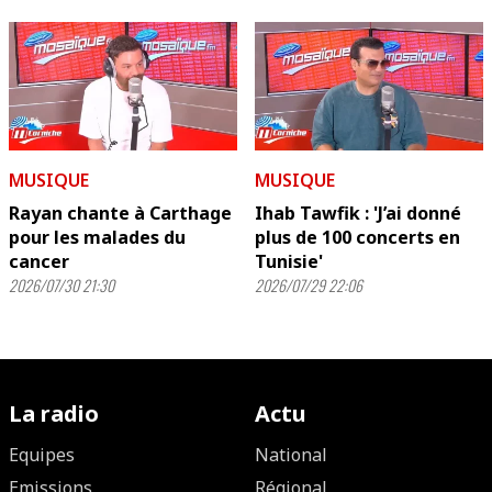
MUSIQUE
MUSIQUE
Rayan chante à Carthage
Ihab Tawfik : 'J’ai donné
pour les malades du
plus de 100 concerts en
cancer
Tunisie'
2026/07/30 21:30
2026/07/29 22:06
La radio
Actu
Equipes
National
Emissions
Régional