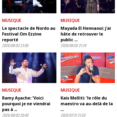
MUSIQUE
MUSIQUE
Le spectacle de Nordo au
Mayada El Hennaoui: j'ai
Festival Om Ezzine
hâte de retrouver le
reporté
public ...
2026/08/03 23:00
2026/08/03 21:34
MUSIQUE
MUSIQUE
Ramy Ayache: 'Voici
Kais Melliti: 'le rôle du
pourquoi je ne viendrai
maestro va au-delà de la
pas à ...
...
2026/08/03 20:40
2026/07/31 21:59