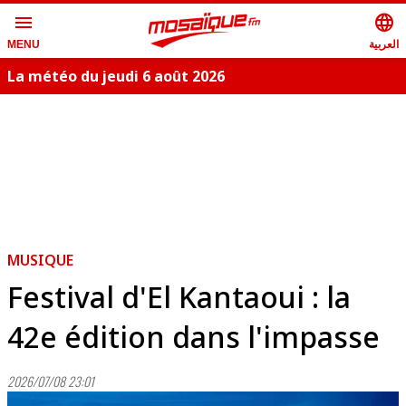
menu
language
العربية
MENU
La météo du jeudi 6 août 2026
MUSIQUE
Festival d'El Kantaoui : la
42e édition dans l'impasse
2026/07/08 23:01