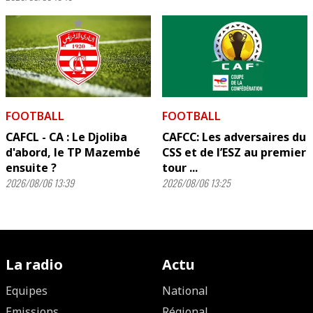
FOOTBALL
FOOTBALL
CAFCL - CA : Le Djoliba
CAFCC: Les adversaires du
d'abord, le TP Mazembé
CSS et de l’ESZ au premier
ensuite ?
tour ...
2026/08/06 13:39
2026/08/06 13:25
La radio
Actu
Equipes
National
Emissions
Régional