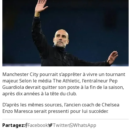
Manchester City pourrait s’apprêter à vivre un tournant
majeur. Selon le média The Athletic, l’entraîneur Pep
Guardiola devrait quitter son poste à la fin de la saison,
après dix années à la tête du club.
D’après les mêmes sources, l’ancien coach de Chelsea
Enzo Maresca serait pressenti pour lui succéder.
Partagez:
Facebook
Twitter
WhatsApp