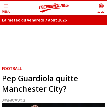
menu
language
العربية
MENU
La météo du vendredi 7 août 2026
FOOTBALL
Pep Guardiola quitte
Manchester City?
2026/05/18 23:13