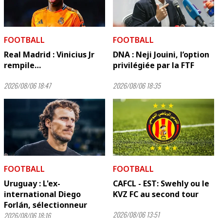
FOOTBALL
FOOTBALL
Real Madrid : Vinicius Jr
DNA : Neji Jouini, l’option
rempile…
privilégiée par la FTF
2026/08/06 18:47
2026/08/06 18:35
FOOTBALL
FOOTBALL
Uruguay : L'ex-
CAFCL - EST: Swehly ou le
international Diego
KVZ FC au second tour
Forlán, sélectionneur
2026/08/06 13:51
2026/08/06 18:16