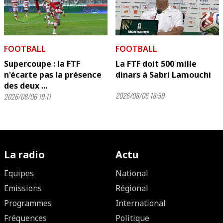
FOOTBALL
FOOTBALL
Supercoupe : la FTF
La FTF doit 500 mille
n'écarte pas la présence
dinars à Sabri Lamouchi
des deux ...
2026/08/06 18:59
2026/08/06 19:11
La radio
Actu
Equipes
National
Emissions
Régional
Programmes
International
Fréquences
Politique