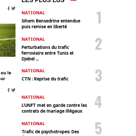
LES PLUS LUS
1
NATIONAL
Sihem Bensedrine entendue
puis remise en liberté
2
NATIONAL
Perturbations du trafic
ferroviaire entre Tunis et
Djebel ...
3
NATIONAL
 ou le
our
CTN : Reprise du trafic
4
NATIONAL
L'UNFT met en garde contre les
contrats de mariage illégaux
5
NATIONAL
Trafic de psychotropes: Des