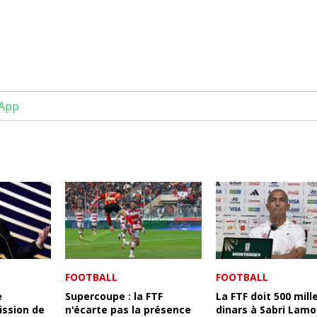
App
FOOTBALL
FOOTBALL
e
Supercoupe : la FTF
La FTF doit 500 mill
ssion de
n'écarte pas la présence
dinars à Sabri Lamo