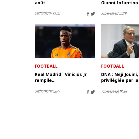
août
Gianni Infantino
2026/08/07 13:00
2026/08/07 10:29
FOOTBALL
FOOTBALL
Real Madrid : Vinicius Jr
DNA : Neji Jouini,
rempile…
privilégiée par la
2026/08/06 18:47
2026/08/06 18:35