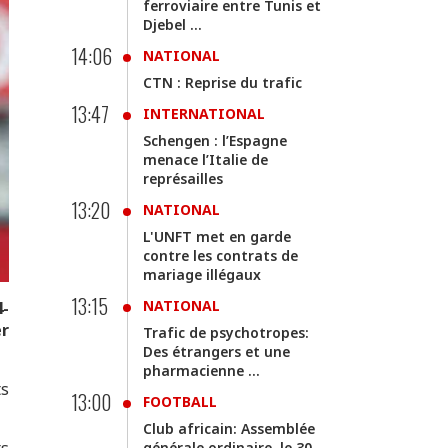
ferroviaire entre Tunis et
Djebel ...
14:06
NATIONAL
CTN : Reprise du trafic
13:47
INTERNATIONAL
Schengen : l’Espagne
menace l’Italie de
représailles
13:20
NATIONAL
L'UNFT met en garde
contre les contrats de
mariage illégaux
13:15
NATIONAL
4-
er
Trafic de psychotropes:
Des étrangers et une
pharmacienne ...
ts
13:00
FOOTBALL
Club africain: Assemblée
ts
générale ordinaire, le 30