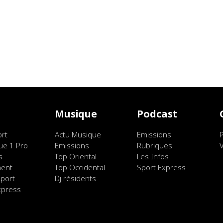
t
Musique
Podcast
ort
Actu Musique
Emissions
ue 1 Pro
Emissions
Rubriques
s
Top Oriental
Les Infos
ment
Top Occidental
Sport Express
port
Dj résidents
xpress