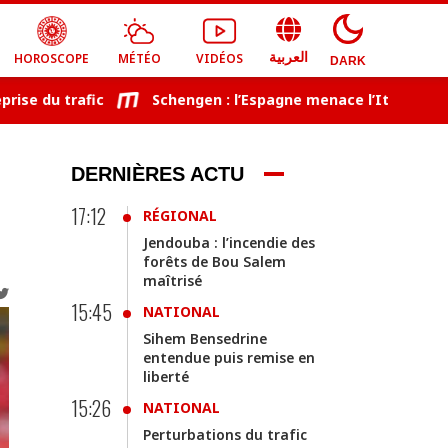
HOROSCOPE
MÉTÉO
VIDÉOS
العربية
DARK
du trafic
Schengen : l’Espagne menace l’Italie de représa
DERNIÈRES ACTU
17:12
RÉGIONAL
Jendouba : l’incendie des
forêts de Bou Salem
maîtrisé
15:45
NATIONAL
Sihem Bensedrine
entendue puis remise en
liberté
15:26
NATIONAL
Perturbations du trafic