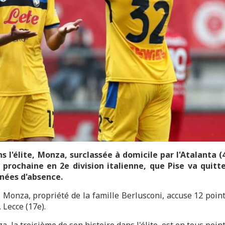
s l'élite, Monza, surclassée à domicile par l'Atalanta (
 prochaine en 2e division italienne, que Pise va quitt
nnées d'absence.
, Monza, propriété de la famille Berlusconi, accuse 12 poin
 Lecce (17e).
, la troisième de son histoire dans l'élite, est en tous poin