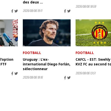
des deux ...
2026/08/06 18:59
2026/08/06 19:11
FOOTBALL
FOOTBALL
 l’option
Uruguay : L'ex-
CAFCL - EST: Swehly
 FTF
international Diego Forlán,
KVZ FC au second t
sélectionneur
2026/08/06 13:51
2026/08/06 18:16