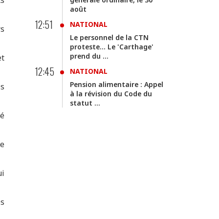
août
12:51
NATIONAL
rs
Le personnel de la CTN
proteste... Le 'Carthage'
prend du ...
et
12:45
NATIONAL
Pension alimentaire : Appel
is
à la révision du Code du
statut ...
té
5e
ui
es