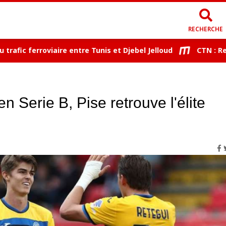
RECHERCHE
c ferroviaire entre Tunis et Djebel Jelloud
CTN : Reprise 
n Serie B, Pise retrouve l'élite