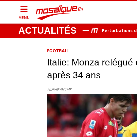
MENU
ACTUALITÉS
 entendue puis remise en liberté
Perturbations du trafi
FOOTBALL
Italie: Monza relégué e
après 34 ans
2025/05/04 17:18