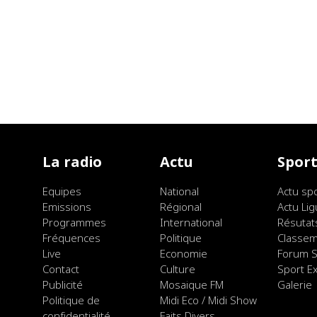
La radio
Actu
Spor
Equipes
National
Actu sp
Emissions
Régional
Actu Lig
Programmes
International
Résutat
Fréquences
Politique
Classe
Live
Economie
Forum S
Contact
Culture
Sport E
Publicité
Mosaique FM
Galerie
Politique de
Midi Eco / Midi Show
confidentialité
Faits Divers