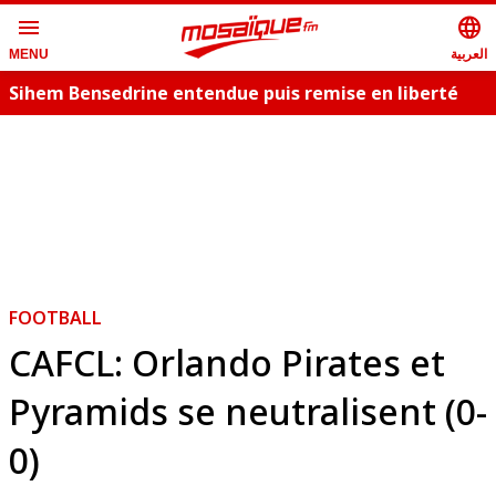
menu
language
العربية
MENU
Sihem Bensedrine entendue puis remise en liberté
P
D
FOOTBALL
CAFCL: Orlando Pirates et
Pyramids se neutralisent (0-
0)