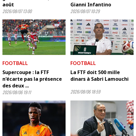
août
Gianni Infantino
2026/08/07 13:00
2026/08/07 10:29
FOOTBALL
FOOTBALL
Supercoupe : la FTF
La FTF doit 500 mille
n'écarte pas la présence
dinars à Sabri Lamouchi
des deux ...
2026/08/06 18:59
2026/08/06 19:11