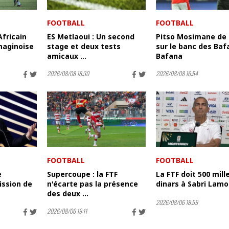
FOOTBALL
FOOTBALL
Africain
ES Metlaoui : Un second
Pitso Mosimane de 
haginoise
stage et deux tests
sur le banc des Baf
amicaux ...
Bafana
2026/08/08 18:30
2026/08/08 16:54
FOOTBALL
FOOTBALL
e
Supercoupe : la FTF
La FTF doit 500 mill
ssion de
n'écarte pas la présence
dinars à Sabri Lamo
des deux ...
2026/08/06 18:59
2026/08/06 19:11