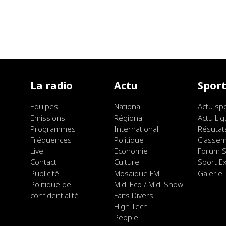
La radio
Actu
Spor
Equipes
National
Actu sp
Emissions
Régional
Actu Lig
Programmes
International
Résutat
Fréquences
Politique
Classe
Live
Economie
Forum S
Contact
Culture
Sport E
Publicité
Mosaique FM
Galerie
Politique de
Midi Eco / Midi Show
confidentialité
Faits Divers
High Tech
People