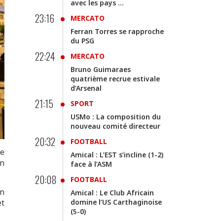
avec les pays ...
23:16
MERCATO
Ferran Torres se rapproche
du PSG
22:24
MERCATO
Bruno Guimaraes
quatrième recrue estivale
d’Arsenal
21:15
SPORT
USMo : La composition du
nouveau comité directeur
20:32
FOOTBALL
ce
Amical : L’EST s’incline (1-2)
on
face à l’ASM
20:08
FOOTBALL
on
Amical : Le Club Africain
et
domine l’US Carthaginoise
(5-0)