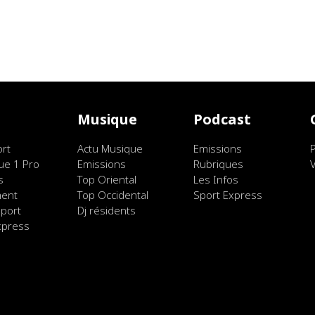
t
Musique
Podcast
ort
Actu Musique
Emissions
ue 1 Pro
Emissions
Rubriques
s
Top Oriental
Les Infos
ment
Top Occidental
Sport Express
port
Dj résidents
xpress