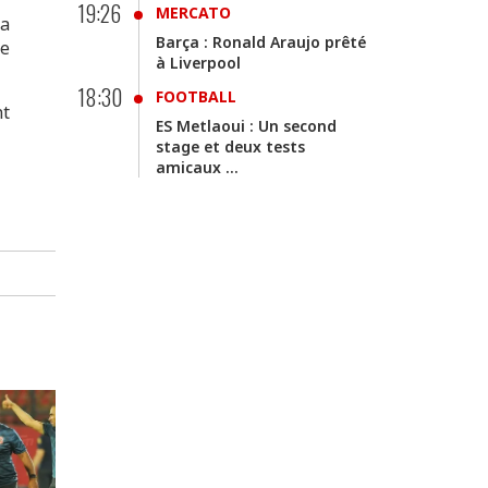
19:26
MERCATO
la
Barça : Ronald Araujo prêté
de
à Liverpool
18:30
FOOTBALL
nt
ES Metlaoui : Un second
stage et deux tests
amicaux ...