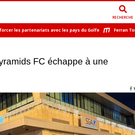
RECHERCHE
 les partenariats avec les pays du Golfe
Ferran Torres 
 Pyramids FC échappe à une