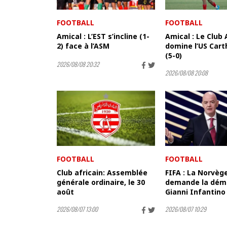
FOOTBALL
FOOTBALL
Amical : L’EST s’incline (1-
Amical : Le Club 
2) face à l’ASM
domine l’US Cart
(5-0)
2026/08/08 20:32
2026/08/08 20:08
FOOTBALL
FOOTBALL
Club africain: Assemblée
FIFA : La Norvèg
générale ordinaire, le 30
demande la démi
août
Gianni Infantino
2026/08/07 13:00
2026/08/07 10:29