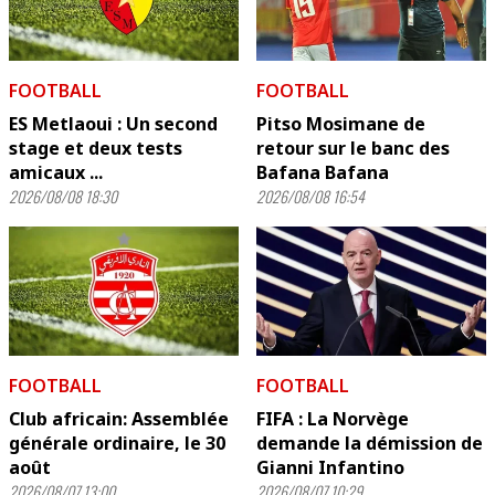
FOOTBALL
FOOTBALL
ES Metlaoui : Un second
Pitso Mosimane de
stage et deux tests
retour sur le banc des
amicaux ...
Bafana Bafana
2026/08/08 18:30
2026/08/08 16:54
FOOTBALL
FOOTBALL
Club africain: Assemblée
FIFA : La Norvège
générale ordinaire, le 30
demande la démission de
août
Gianni Infantino
2026/08/07 13:00
2026/08/07 10:29