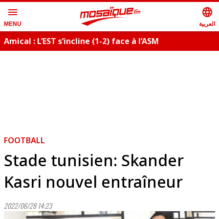
menu
language
العربية
MENU
Amical : L’EST s’incline (1-2) face à l’ASM
(
FOOTBALL
Stade tunisien: Skander
Kasri nouvel entraîneur
2022/06/28 14:23