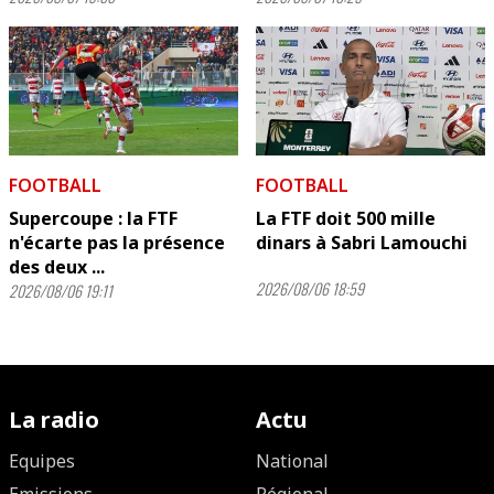
FOOTBALL
FOOTBALL
Supercoupe : la FTF
La FTF doit 500 mille
n'écarte pas la présence
dinars à Sabri Lamouchi
des deux ...
2026/08/06 18:59
2026/08/06 19:11
La radio
Actu
Equipes
National