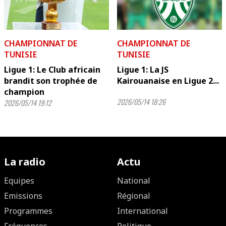
CHAMPIONNAT DE
CHAMPIONNAT DE
TUNISIE
TUNISIE
Ligue 1: Le Club africain
Ligue 1: La JS
brandit son trophée de
Kairouanaise en Ligue 2...
champion
2026/05/14 18:26
2026/05/14 19:12
La radio
Actu
Equipes
National
Emissions
Régional
Programmes
International