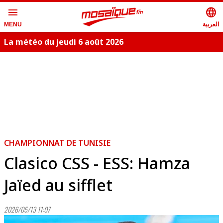
menu
language
العربية
MENU
La météo du jeudi 6 août 2026
CHAMPIONNAT DE TUNISIE
Clasico CSS - ESS: Hamza
Jaïed au sifflet
2026/05/13 11:07