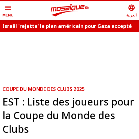
menu
language
العربية
MENU
Israël 'rejette' le plan américain pour Gaza accepté
C
par le Hamas
COUPE DU MONDE DES CLUBS 2025
EST : Liste des joueurs pour
la Coupe du Monde des
Clubs