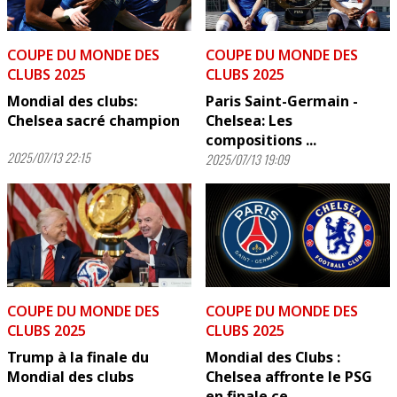
COUPE DU MONDE DES
COUPE DU MONDE DES
CLUBS 2025
CLUBS 2025
Mondial des clubs:
Paris Saint-Germain -
Chelsea sacré champion
Chelsea: Les
compositions ...
2025/07/13 22:15
2025/07/13 19:09
COUPE DU MONDE DES
COUPE DU MONDE DES
CLUBS 2025
CLUBS 2025
Trump à la finale du
Mondial des Clubs :
Mondial des clubs
Chelsea affronte le PSG
en finale ce ...