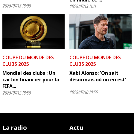
2025/07/13 18:00
2025/07/13 11:11
COUPE DU MONDE DES
COUPE DU MONDE DES
CLUBS 2025
CLUBS 2025
Mondial des clubs : Un
Xabi Alonso: 'On sait
carton financier pour la
désormais où on en est'
FIFA...
2025/07/10 10:55
2025/07/12 18:50
La radio
Actu