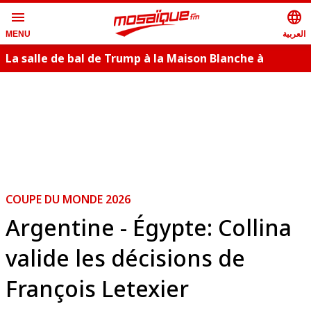
menu
language
العربية
MENU
La salle de bal de Trump à la Maison Blanche à
nouveau bloqué en appel
COUPE DU MONDE 2026
Argentine - Égypte: Collina
valide les décisions de
François Letexier