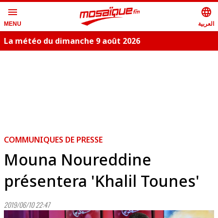
menu
language
العربية
MENU
La météo du dimanche 9 août 2026
COMMUNIQUES DE PRESSE
Mouna Noureddine
présentera 'Khalil Tounes'
2019/06/10 22:47