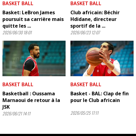
BASKET BALL
BASKET BALL
Basket: LeBron James
Club africain: Béchir
poursuit sa carrière mais
Hdidane, directeur
quitte les ...
sportif de la ...
2026/06/30 18:01
2026/06/23 12:07
BASKET BALL
BASKET BALL
Basketball : Oussama
Basket - BAL: Clap de fin
Marnaoui de retour à la
pour le Club africain
JSK
2026/05/25 17:11
2026/06/21 14:11