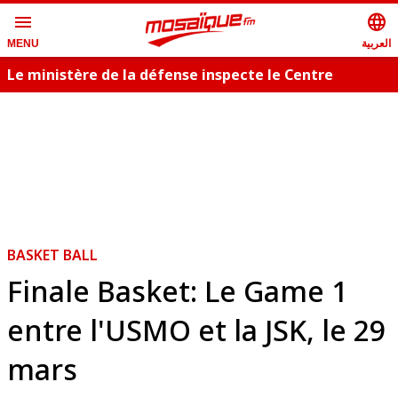
menu
language
العربية
MENU
Le ministère de la défense inspecte le Centre
T
militaire cynotechnique
s
BASKET BALL
Finale Basket: Le Game 1
entre l'USMO et la JSK, le 29
mars