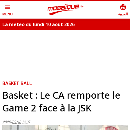
menu
language
العربية
MENU
La météo du lundi 10 août 2026
S
BASKET BALL
Basket : Le CA remporte le
Game 2 face à la JSK
2026/03/16 16:07