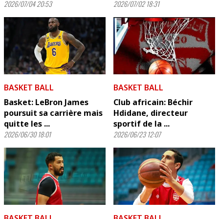
2026/07/04 20:53
2026/07/02 18:31
BASKET BALL
BASKET BALL
Basket: LeBron James
Club africain: Béchir
poursuit sa carrière mais
Hdidane, directeur
quitte les ...
sportif de la ...
2026/06/30 18:01
2026/06/23 12:07
BASKET BALL
BASKET BALL