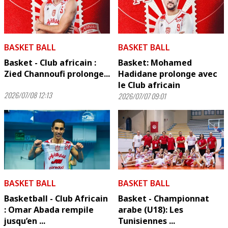
BASKET BALL
BASKET BALL
Basket - Club africain :
Basket: Mohamed
Zied Channoufi prolonge...
Hadidane prolonge avec
le Club africain
2026/07/08 12:13
2026/07/07 09:01
BASKET BALL
BASKET BALL
Basketball - Club Africain
Basket - Championnat
: Omar Abada rempile
arabe (U18): Les
jusqu’en ...
Tunisiennes ...