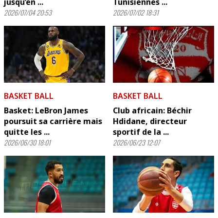
jusqu’en ...
Tunisiennes ...
2026/07/04 20:53
2026/07/02 18:31
BASKET BALL
BASKET BALL
Basket: LeBron James
Club africain: Béchir
poursuit sa carrière mais
Hdidane, directeur
quitte les ...
sportif de la ...
2026/06/30 18:01
2026/06/23 12:07