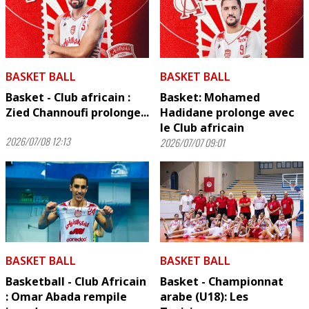
BASKET BALL
BASKET BALL
Basket - Club africain :
Basket: Mohamed
Zied Channoufi prolonge...
Hadidane prolonge avec
le Club africain
2026/07/08 12:13
2026/07/07 09:01
BASKET BALL
BASKET BALL
Basketball - Club Africain
Basket - Championnat
: Omar Abada rempile
arabe (U18): Les