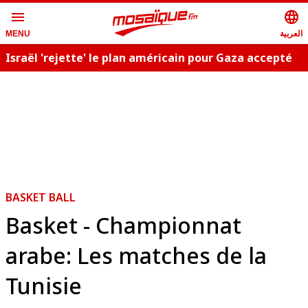
menu
language
العربية
MENU
Israël 'rejette' le plan américain pour Gaza accepté
C
par le Hamas
BASKET BALL
Basket - Championnat
arabe: Les matches de la
Tunisie