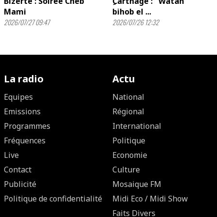
Bizerte : Soirée Cheb
ِCarthage : ''Watan
Mami
bihob el ...
2026/07/27 09:47
2026/07/26 12:32
La radio
Actu
Equipes
National
Emissions
Régional
Programmes
International
Fréquences
Politique
Live
Economie
Contact
Culture
Publicité
Mosaique FM
Politique de confidentialité
Midi Eco / Midi Show
Faits Divers