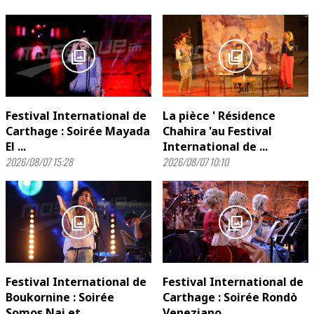
photo_library
photo_library
Festival International de
La pièce ' Résidence
Carthage : Soirée Mayada
Chahira 'au Festival
El ...
International de ...
2026/08/07 15:28
2026/08/07 10:10
photo_library
photo_library
Festival International de
Festival International de
Boukornine : Soirée
Carthage : Soirée Rondò
Somos Nai et ...
Veneziano