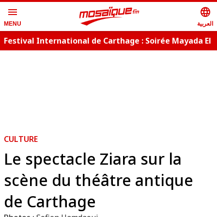
menu
language
العربية
MENU
Festival International de Carthage : Soirée Mayada El
L
Hennawy
CULTURE
Le spectacle Ziara sur la
scène du théâtre antique
de Carthage