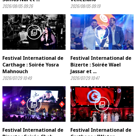
2026/08/05 09:26
2026/08/05 09:19
photo_library
photo_library
Festival International de
Festival International de
Carthage : Soirée Yosra
Bizerte : Soirée Wael
Mahnouch
Jassar et ...
2026/07/29 10:49
2026/07/29 10:47
photo_library
photo_library
Festival International de
Festival International de