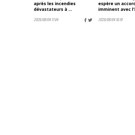
après les incendies
espère un accor
dévastateurs à ...
imminent avec l’
2026/08/04 17:04
2026/08/04 16:19