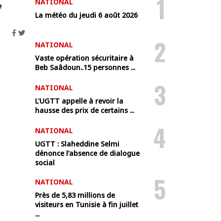
1
NATIONAL
e
La météo du jeudi 6 août 2026
2
NATIONAL
Vaste opération sécuritaire à
Beb Saâdoun..15 personnes ...
3
NATIONAL
L'UGTT appelle à revoir la
hausse des prix de certains ...
4
NATIONAL
UGTT : Slaheddine Selmi
dénonce l’absence de dialogue
social
5
NATIONAL
Près de 5,83 millions de
visiteurs en Tunisie à fin juillet
...