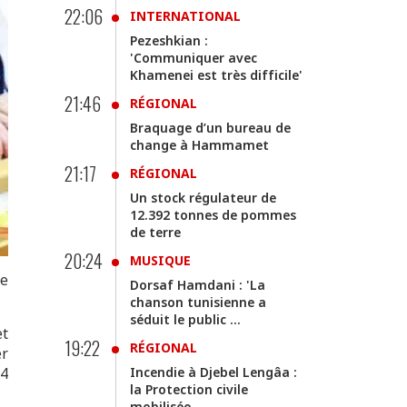
22:06
INTERNATIONAL
Pezeshkian :
'Communiquer avec
Khamenei est très difficile'
21:46
RÉGIONAL
Braquage d’un bureau de
change à Hammamet
21:17
RÉGIONAL
Un stock régulateur de
12.392 tonnes de pommes
de terre
20:24
MUSIQUE
ne
Dorsaf Hamdani : 'La
chanson tunisienne a
séduit le public ...
et
19:22
RÉGIONAL
er
04
Incendie à Djebel Lengâa :
la Protection civile
mobilisée