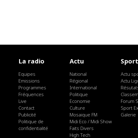
La radio
Actu
Spor
Equipes
National
Actu sp
Emissions
Régional
Actu Lig
Programmes
International
Résutat
Fréquences
Politique
Classe
Live
Economie
Forum S
Contact
Culture
Sport E
Publicité
Mosaique FM
Galerie
Politique de
Midi Eco / Midi Show
confidentialité
Faits Divers
High Tech