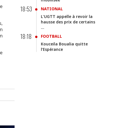
te
18:53
NATIONAL
L'UGTT appelle à revoir la
hausse des prix de certains
s,
...
on
18:18
on
FOOTBALL
Kouceila Boualia quitte
l’Espérance
ne