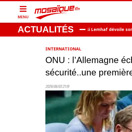
MENU
ACTUALITÉS
âdoun..15 personnes arrêtées
Si Lemhaf dévoile son nou
INTERNATIONAL
ONU : l’Allemagne éc
sécurité..une premièr
2026/06/03 21:19