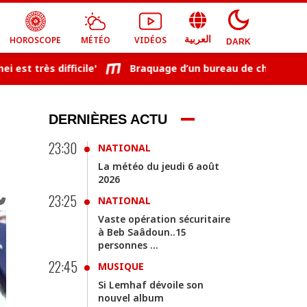
HOROSCOPE
MÉTÉO
VIDÉOS
العربية
DARK
rès difficile'
Braquage d’un bureau de change à Ham
DERNIÈRES ACTU
23:30
NATIONAL
La météo du jeudi 6 août
2026
23:25
NATIONAL
Vaste opération sécuritaire
à Beb Saâdoun..15
personnes ...
22:45
MUSIQUE
Si Lemhaf dévoile son
nouvel album