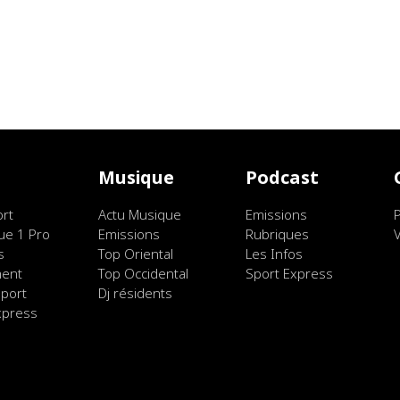
t
Musique
Podcast
ort
Actu Musique
Emissions
ue 1 Pro
Emissions
Rubriques
s
Top Oriental
Les Infos
ment
Top Occidental
Sport Express
port
Dj résidents
xpress