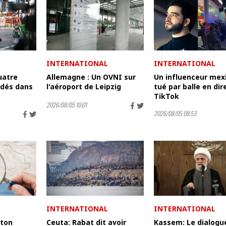
INTERNATIONAL
INTERNATIONAL
uatre
Allemagne : Un OVNI sur
Un influenceur mex
dés dans
l'aéroport de Leipzig
tué par balle en dir
TikTok
2026/08/05 10:01
2026/08/05 08:53
INTERNATIONAL
INTERNATIONAL
gton
Ceuta: Rabat dit avoir
Kassem: Le dialogu