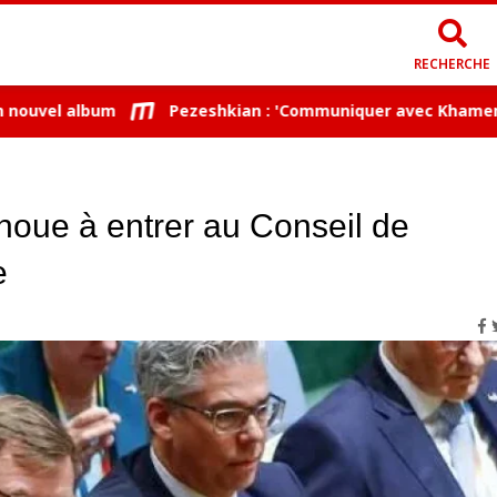
RECHERCHE
vel album
Pezeshkian : 'Communiquer avec Khamenei est t
houe à entrer au Conseil de
e