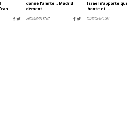
d
donné l'alerte... Madrid
Israël n’apporte qu
Iran
dément
'honte et ...
2026/08/04 13:03
2026/08/04 11:04