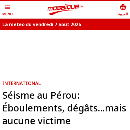
menu
language
العربية
MENU
La météo du vendredi 7 août 2026
INTERNATIONAL
Séisme au Pérou:
Éboulements, dégâts...mais
aucune victime