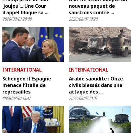
'joujou'... Une Cour
nouveau paquet de
d'appel bloque sa ...
sanctions contre ...
2026/08/07 20:08
2026/08/07 19:20
INTERNATIONAL
INTERNATIONAL
Schengen : l’Espagne
Arabie saoudite : Onze
menace l’Italie de
civils blessés dans une
représailles
attaque des ...
2026/08/07 13:47
2026/08/07 10:07