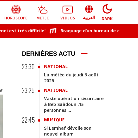
HOROSCOPE
MÉTÉO
VIDÉOS
العربية
DARK
très difficile'
Braquage d’un bureau de change à Ha
DERNIÈRES ACTU
23:30
NATIONAL
La météo du jeudi 6 août
2026
23:25
NATIONAL
Vaste opération sécuritaire
à Beb Saâdoun..15
personnes ...
22:45
MUSIQUE
Si Lemhaf dévoile son
nouvel album