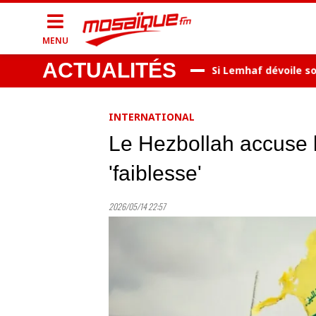
MENU
ACTUALITÉS
aâdoun..15 personnes arrêtées
Si Lemhaf dévoile son no
INTERNATIONAL
Le Hezbollah accuse l
'faiblesse'
2026/05/14 22:57