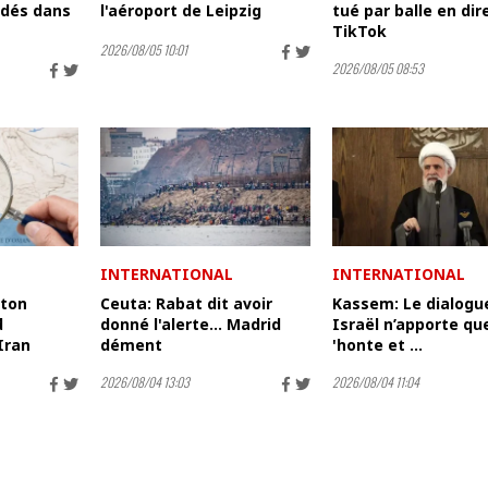
dés dans
l'aéroport de Leipzig
tué par balle en dir
TikTok
2026/08/05 10:01
2026/08/05 08:53
INTERNATIONAL
INTERNATIONAL
gton
Ceuta: Rabat dit avoir
Kassem: Le dialogu
d
donné l'alerte... Madrid
Israël n’apporte qu
Iran
dément
'honte et ...
2026/08/04 13:03
2026/08/04 11:04