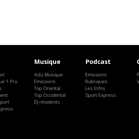
t
Musique
Podcast
ort
Actu Musique
Emissions
ue 1 Pro
Emissions
Rubriques
s
Top Oriental
Les Infos
ment
Top Occidental
Sport Express
port
Dj résidents
xpress