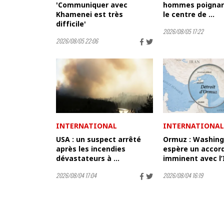
'Communiquer avec
hommes poignar
Khamenei est très
le centre de ...
difficile'
2026/08/05 17:22
2026/08/05 22:06
INTERNATIONAL
INTERNATIONAL
USA : un suspect arrêté
Ormuz : Washin
après les incendies
espère un accor
dévastateurs à ...
imminent avec l’
2026/08/04 17:04
2026/08/04 16:19