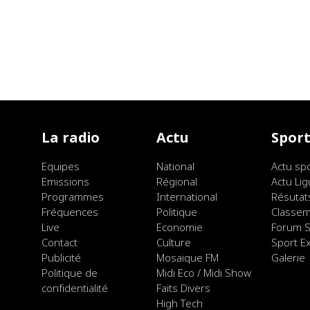
La radio
Actu
Spor
Equipes
National
Actu sp
Emissions
Régional
Actu Lig
Programmes
International
Résutat
Fréquences
Politique
Classe
Live
Economie
Forum S
Contact
Culture
Sport E
Publicité
Mosaique FM
Galerie
Politique de
Midi Eco / Midi Show
confidentialité
Faits Divers
High Tech