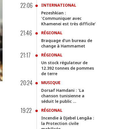
22:06
INTERNATIONAL
Pezeshkian :
'Communiquer avec
Khamenei est très difficile'
21:46
RÉGIONAL
Braquage d’un bureau de
change à Hammamet
21:17
RÉGIONAL
Un stock régulateur de
12.392 tonnes de pommes
de terre
20:24
MUSIQUE
Dorsaf Hamdani : 'La
chanson tunisienne a
séduit le public ...
19:22
RÉGIONAL
Incendie à Djebel Lengâa :
la Protection civile
mobilisée