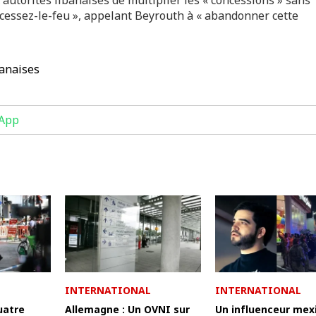
n cessez-le-feu », appelant Beyrouth à « abandonner cette
banaises
App
INTERNATIONAL
INTERNATIONAL
uatre
Allemagne : Un OVNI sur
Un influenceur mex