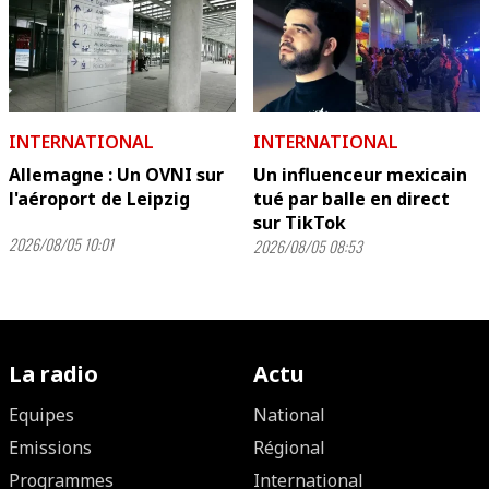
INTERNATIONAL
INTERNATIONAL
Allemagne : Un OVNI sur
Un influenceur mexicain
l'aéroport de Leipzig
tué par balle en direct
sur TikTok
2026/08/05 10:01
2026/08/05 08:53
La radio
Actu
Equipes
National
Emissions
Régional
Programmes
International