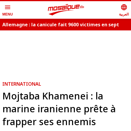
menu
language
العربية
MENU
Allemagne : la canicule fait 9600 victimes en sept
L
jours
INTERNATIONAL
Mojtaba Khamenei : la
marine iranienne prête à
frapper ses ennemis