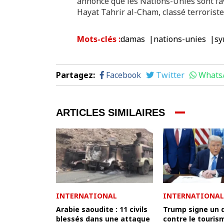
annoncé que les Nations-Unies sont fav
Hayat Tahrir al-Cham, classé terroriste
Mots-clés
:
damas
nations-unies
sy
Partagez
:
Facebook
Twitter
Whats
ARTICLES SIMILAIRES
INTERNATIONAL
INTERNATIONAL
Arabie saoudite : 11 civils
Trump signe un 
blessés dans une attaque
contre le touris