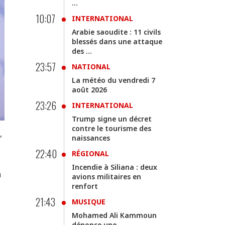
...
10:07
INTERNATIONAL
Arabie saoudite : 11 civils
blessés dans une attaque
des ...
23:57
NATIONAL
La météo du vendredi 7
août 2026
23:26
INTERNATIONAL
Trump signe un décret
contre le tourisme des
,
naissances
22:40
RÉGIONAL
Incendie à Siliana : deux
n
avions militaires en
renfort
21:43
MUSIQUE
Mohamed Ali Kammoun
dénonce une