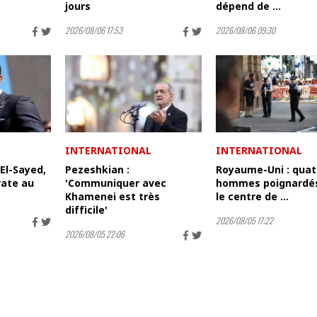
jours
dépend de ...
2026/08/06 17:53
2026/08/06 09:30
INTERNATIONAL
INTERNATIONAL
 El-Sayed,
Pezeshkian :
Royaume-Uni : quat
ate au
'Communiquer avec
hommes poignardé
Khamenei est très
le centre de ...
difficile'
2026/08/05 17:22
2026/08/05 22:06