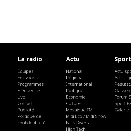
La radio
Actu
Spor
Equipes
National
Actu sp
Emissions
Régional
Actu Lig
Programmes
International
Résutat
Fréquences
Politique
Classe
Live
Economie
Forum S
Contact
Culture
Sport E
Publicité
Mosaique FM
Galerie
Politique de
Midi Eco / Midi Show
confidentialité
Faits Divers
High Tech