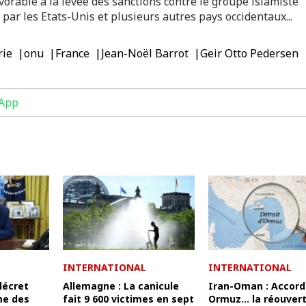
orable à la levée des sanctions contre le groupe islamiste
 par les Etats-Unis et plusieurs autres pays occidentaux...
rie
onu
France
Jean-Noël Barrot
Geir Otto Pedersen
App
INTERNATIONAL
INTERNATIONAL
décret
Allemagne : La canicule
Iran-Oman : Accord
me des
fait 9 600 victimes en sept
Ormuz... la réouver