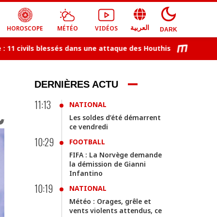
HOROSCOPE
MÉTÉO
VIDÉOS
العربية
DARK
civils blessés dans une attaque des Houthis
La météo du
DERNIÈRES ACTU
11:13
NATIONAL
Les soldes d’été démarrent
ce vendredi
10:29
FOOTBALL
FIFA : La Norvège demande
la démission de Gianni
Infantino
10:19
NATIONAL
Météo : Orages, grêle et
vents violents attendus, ce