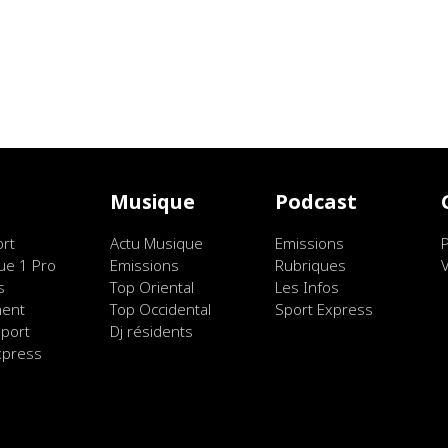
t
Musique
Podcast
ort
Actu Musique
Emissions
ue 1 Pro
Emissions
Rubriques
s
Top Oriental
Les Infos
ment
Top Occidental
Sport Express
port
Dj résidents
xpress