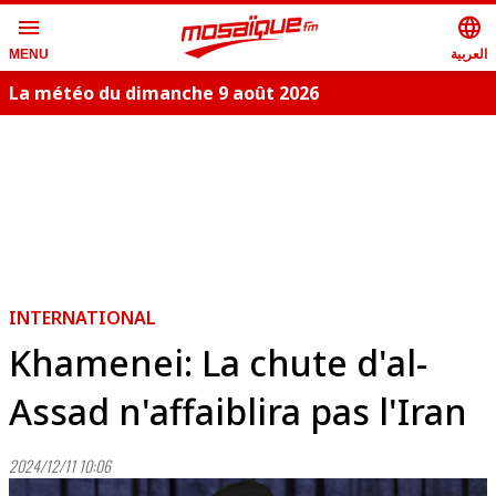
menu
language
العربية
MENU
La météo du dimanche 9 août 2026
INTERNATIONAL
Khamenei: La chute d'al-
Assad n'affaiblira pas l'Iran
2024/12/11 10:06