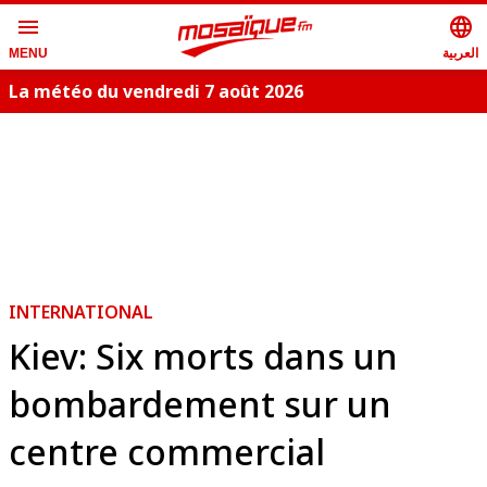
menu
language
العربية
MENU
La météo du vendredi 7 août 2026
INTERNATIONAL
Kiev: Six morts dans un
bombardement sur un
centre commercial