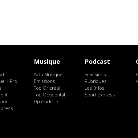
t
Musique
Podcast
ort
Actu Musique
Emissions
ue 1 Pro
Emissions
Rubriques
s
Top Oriental
Les Infos
ment
Top Occidental
Sport Express
port
Dj résidents
xpress