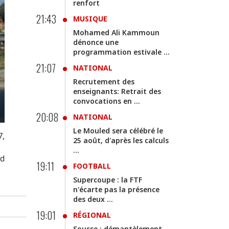
renfort
21:43
MUSIQUE
Mohamed Ali Kammoun
dénonce une
programmation estivale ...
21:07
NATIONAL
Recrutement des
enseignants: Retrait des
convocations en ...
20:08
NATIONAL
Le Mouled sera célébré le
7,
25 août, d'après les calculs
...
id
19:11
FOOTBALL
Supercoupe : la FTF
n'écarte pas la présence
des deux ...
19:01
RÉGIONAL
Sousse : démantèlement