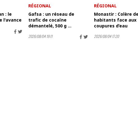
RÉGIONAL
RÉGIONAL
n : le
Gafsa : un réseau de
Monastir : Colère d
e l'avance
trafic de cocaïne
habitants face aux
démantelé, 500 g ...
coupures d’eau
2026/08/04 19:11
2026/08/04 17:20