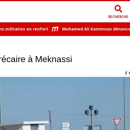
RECHERCHE
itaires en renfort
Mohamed Ali Kammoun dénonce une p
récaire à Meknassi