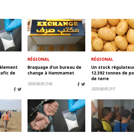
RÉGIONAL
RÉGIONAL
tèlement
Braquage d’un bureau de
Un stock régulateu
rafic de
change à Hammamet
12.392 tonnes de 
de terre
2026/08/05 21:46
2026/08/05 21:17