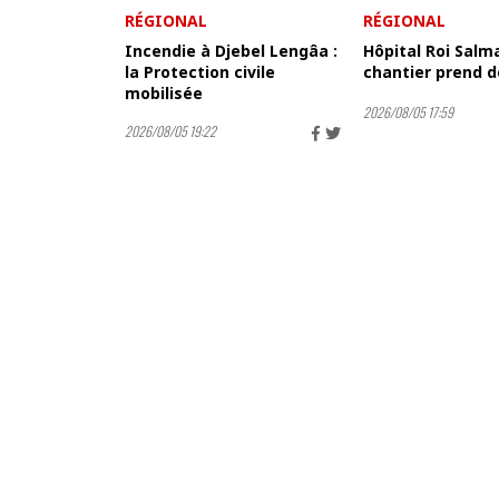
RÉGIONAL
RÉGIONAL
Incendie à Djebel Lengâa :
Hôpital Roi Salma
la Protection civile
chantier prend d
mobilisée
2026/08/05 17:59
2026/08/05 19:22