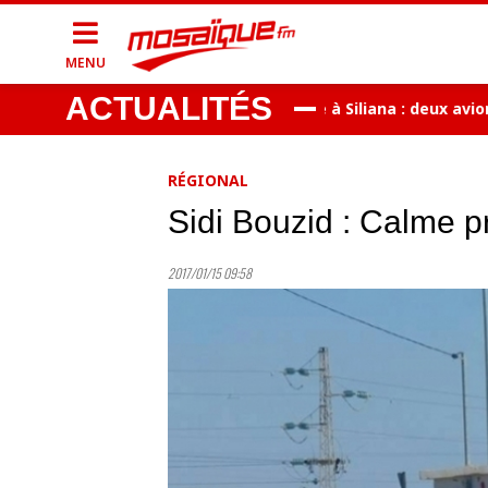
MENU
ACTUALITÉS
risme des naissances
Incendie à Siliana : deux avions mil
RÉGIONAL
Sidi Bouzid : Calme p
2017/01/15 09:58