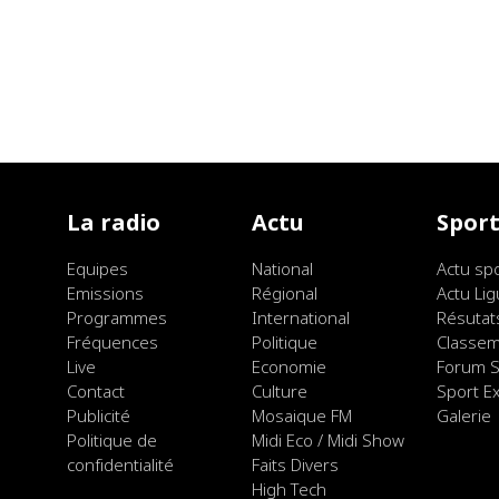
La radio
Actu
Spor
Equipes
National
Actu sp
Emissions
Régional
Actu Lig
Programmes
International
Résutat
Fréquences
Politique
Classe
Live
Economie
Forum S
Contact
Culture
Sport E
Publicité
Mosaique FM
Galerie
Politique de
Midi Eco / Midi Show
confidentialité
Faits Divers
High Tech