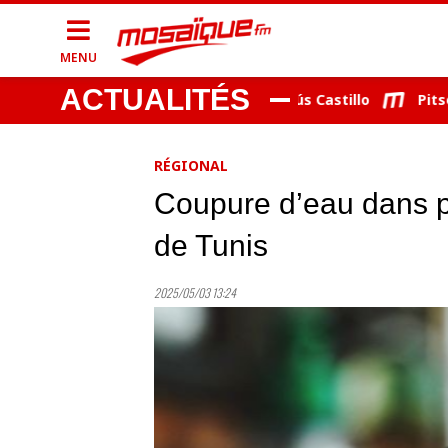
MENU
ACTUALITÉS
T officialise l’arrivée du Péruvien Jesús Castillo
Pitso Mos
RÉGIONAL
Coupure d’eau dans p
de Tunis
2025/05/03 13:24