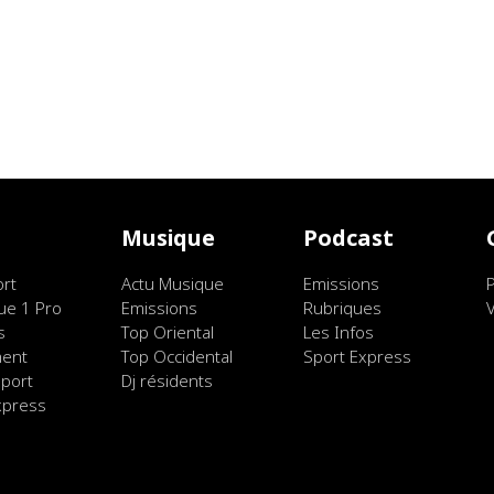
t
Musique
Podcast
ort
Actu Musique
Emissions
ue 1 Pro
Emissions
Rubriques
s
Top Oriental
Les Infos
ment
Top Occidental
Sport Express
port
Dj résidents
xpress