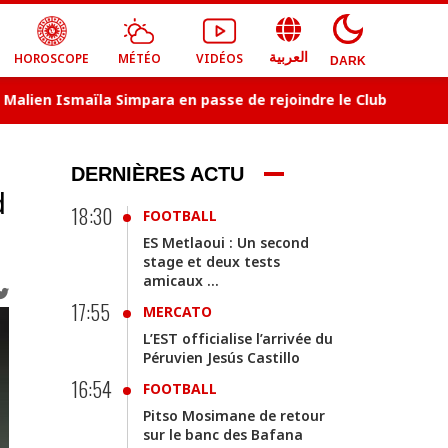
HOROSCOPE
MÉTÉO
VIDÉOS
العربية
DARK
en Ismaïla Simpara en passe de rejoindre le Club Africain
DERNIÈRES ACTU
d
18:30
FOOTBALL
ES Metlaoui : Un second
stage et deux tests
amicaux ...
17:55
MERCATO
L’EST officialise l’arrivée du
Péruvien Jesús Castillo
16:54
FOOTBALL
Pitso Mosimane de retour
sur le banc des Bafana