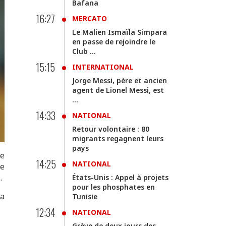
Bafana
16:27
MERCATO
Le Malien Ismaïla Simpara
en passe de rejoindre le
Club ...
15:15
INTERNATIONAL
Jorge Messi, père et ancien
agent de Lionel Messi, est
...
14:33
NATIONAL
Retour volontaire : 80
migrants regagnent leurs
pays
ne
14:25
NATIONAL
le
.
États-Unis : Appel à projets
pour les phosphates en
ha
Tunisie
12:34
NATIONAL
Grève de deux jours des