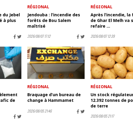
RÉGIONAL
RÉGIONAL
ie du Jebel
Jendouba : l’incendie des
Après l’incendie, la
é à plus
forêts de Bou Salem
de Ghar El Melh va 
maîtrisé
refaire ...
2026/08/07 17:12
2026/08/07 12:39
RÉGIONAL
RÉGIONAL
tèlement
Braquage d’un bureau de
Un stock régulateu
rafic de
change à Hammamet
12.392 tonnes de 
de terre
2026/08/05 21:46
2026/08/05 21:17