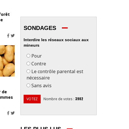
 forêt
se
SONDAGES
Interdire les réseaux sociaux aux
mineurs
Pour
Contre
Le contrôle parental est
nécessaire
Sans avis
r de
pommes
3902
VOTEZ
Nombre de votes
: