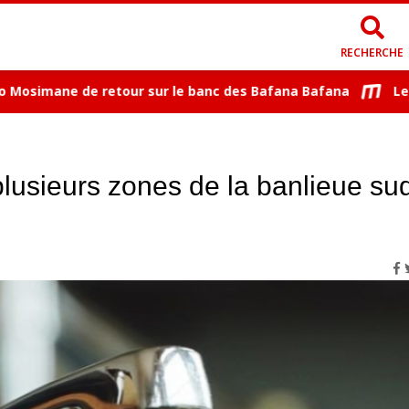
RECHERCHE
imane de retour sur le banc des Bafana Bafana
Le Mali
lusieurs zones de la banlieue su