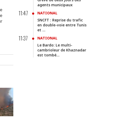
agents municipaux
de
11:47
NATIONAL
de
SNCFT : Reprise du trafic
ur
en double-voie entre Tunis
et ...
11:37
NATIONAL
Le Bardo: Le multi-
cambrioleur de Khaznadar
est tombé...