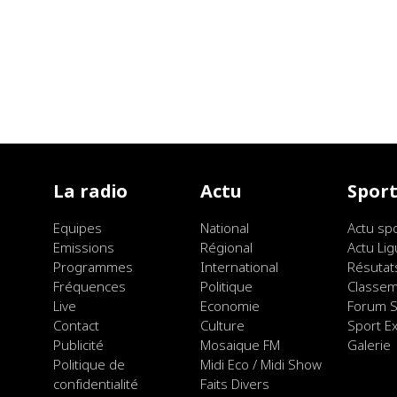
La radio
Actu
Spor
Equipes
National
Actu sp
Emissions
Régional
Actu Lig
Programmes
International
Résutat
Fréquences
Politique
Classe
Live
Economie
Forum S
Contact
Culture
Sport E
Publicité
Mosaique FM
Galerie
Politique de
Midi Eco / Midi Show
confidentialité
Faits Divers