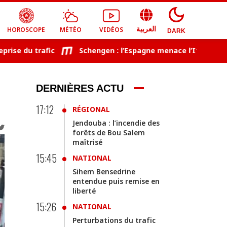
HOROSCOPE
MÉTÉO
VIDÉOS
العربية
DARK
 du trafic
Schengen : l’Espagne menace l’Italie de représ
DERNIÈRES ACTU
17:12
RÉGIONAL
Jendouba : l’incendie des
forêts de Bou Salem
maîtrisé
15:45
NATIONAL
Sihem Bensedrine
entendue puis remise en
liberté
15:26
NATIONAL
Perturbations du trafic