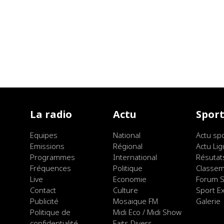
La radio
Actu
Spor
Equipes
National
Actu sp
Emissions
Régional
Actu Lig
Programmes
International
Résutat
Fréquences
Politique
Classe
Live
Economie
Forum S
Contact
Culture
Sport E
Publicité
Mosaique FM
Galerie
Politique de
Midi Eco / Midi Show
confidentialité
Faits Divers