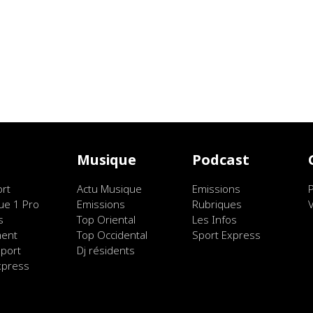
t
Musique
Podcast
ort
Actu Musique
Emissions
ue 1 Pro
Emissions
Rubriques
s
Top Oriental
Les Infos
ment
Top Occidental
Sport Express
port
Dj résidents
xpress