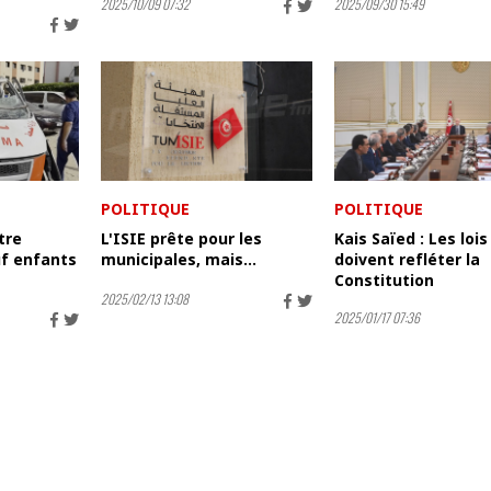
2025/10/09 07:32
2025/09/30 15:49
POLITIQUE
POLITIQUE
tre
L'ISIE prête pour les
Kais Saïed : Les lois
uf enfants
municipales, mais...
doivent refléter la
Constitution
2025/02/13 13:08
2025/01/17 07:36