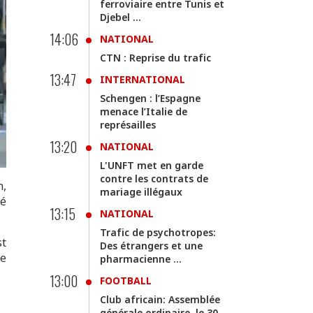
ferroviaire entre Tunis et
Djebel ...
14:06
NATIONAL
CTN : Reprise du trafic
13:47
INTERNATIONAL
Schengen : l’Espagne
menace l’Italie de
représailles
13:20
NATIONAL
L'UNFT met en garde
contre les contrats de
n,
mariage illégaux
té
13:15
NATIONAL
Trafic de psychotropes:
st
Des étrangers et une
ie
pharmacienne ...
13:00
FOOTBALL
Club africain: Assemblée
générale ordinaire, le 30