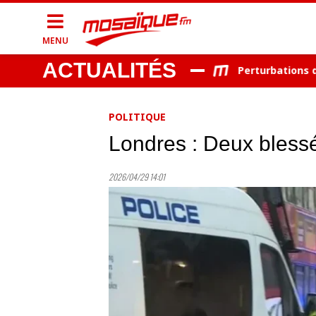
MENU
ACTUALITÉS
e entendue puis remise en liberté
Perturbations du traf
POLITIQUE
Londres : Deux bless
2026/04/29 14:01