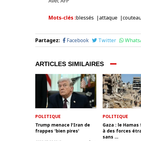
Avec AFP
Mots-clés
:
blessés
attaque
coutea
Partagez
:
Facebook
Twitter
Whats
ARTICLES SIMILAIRES
POLITIQUE
POLITIQUE
Trump menace l'Iran de
Gaza : le Hamas 
frappes 'bien pires'
à des forces étr
sans ...