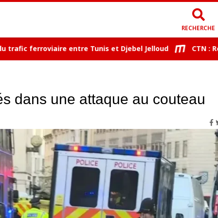
RECHERCHE
ic ferroviaire entre Tunis et Djebel Jelloud
CTN : Reprise
és dans une attaque au couteau