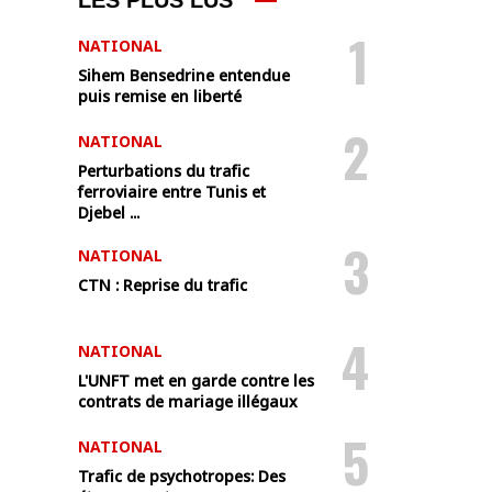
LES PLUS LUS
1
NATIONAL
Sihem Bensedrine entendue
puis remise en liberté
2
NATIONAL
Perturbations du trafic
ferroviaire entre Tunis et
Djebel ...
3
NATIONAL
CTN : Reprise du trafic
4
NATIONAL
L'UNFT met en garde contre les
contrats de mariage illégaux
5
NATIONAL
Trafic de psychotropes: Des