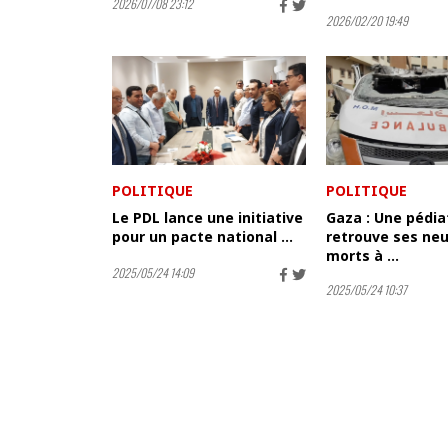
2026/07/08 23:12
2026/02/20 19:49
POLITIQUE
POLITIQUE
Le PDL lance une initiative
Gaza : Une pédia
pour un pacte national ...
retrouve ses ne
morts à ...
2025/05/24 14:09
2025/05/24 10:37