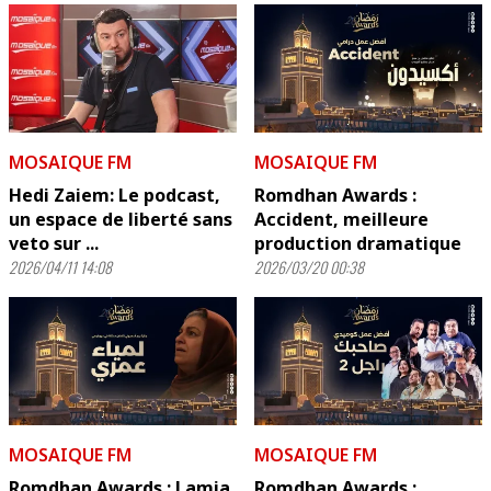
MOSAIQUE FM
MOSAIQUE FM
Hedi Zaiem: Le podcast,
Romdhan Awards :
un espace de liberté sans
Accident, meilleure
veto sur ...
production dramatique
2026/04/11 14:08
2026/03/20 00:38
MOSAIQUE FM
MOSAIQUE FM
Romdhan Awards : Lamia
Romdhan Awards :