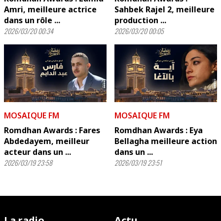
Amri, meilleure actrice
Sahbek Rajel 2, meilleure
dans un rôle ...
production ...
2026/03/20 00:34
2026/03/20 00:05
MOSAIQUE FM
MOSAIQUE FM
Romdhan Awards : Fares
Romdhan Awards : Eya
Abdedayem, meilleur
Bellagha meilleure action
acteur dans un ...
dans un ...
2026/03/19 23:58
2026/03/19 23:51
La radio
Actu