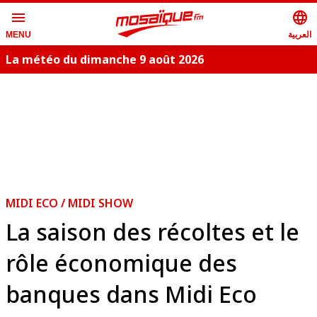
menu
language
العربية
MENU
La météo du dimanche 9 août 2026
MIDI ECO / MIDI SHOW
La saison des récoltes et le
rôle économique des
banques dans Midi Eco