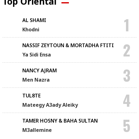
Top Oriental
1
AL SHAMI
Khodni
2
NASSIF ZEYTOUN & MORTADHA FTITI
Ya Sidi Ensa
3
NANCY AJRAM
Men Nazra
4
TUL8TE
Mateegy A3ady Aleiky
5
TAMER HOSNY & BAHA SULTAN
M3allemine