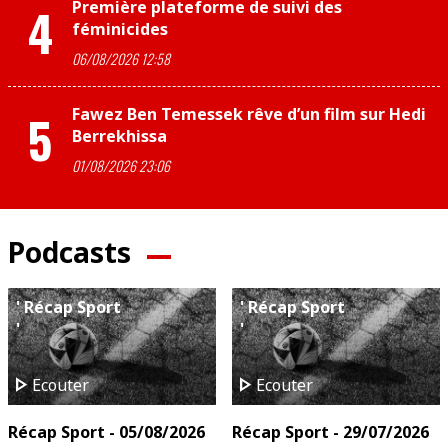
Première plateforme de suivi des
4
féminicides
06/08/2026 12:58
Fawez Ben Temessek rêve d’un film sur Hedi
5
Berrekhissa
01/08/2026 23:06
Podcasts
' Récap Sport
' Récap Sport
'
'
play_arrow
play_arrow
Ecouter
Ecouter
Récap Sport - 05/08/2026
Récap Sport - 29/07/2026