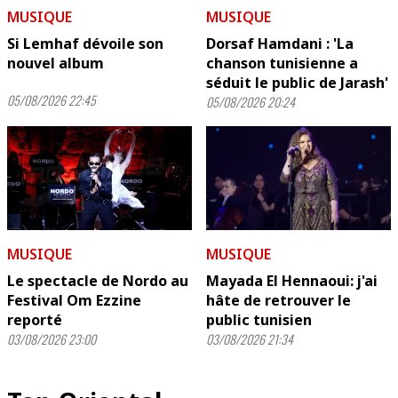
MUSIQUE
MUSIQUE
Si Lemhaf dévoile son
Dorsaf Hamdani : 'La
nouvel album
chanson tunisienne a
séduit le public de Jarash'
05/08/2026 22:45
05/08/2026 20:24
MUSIQUE
MUSIQUE
Le spectacle de Nordo au
Mayada El Hennaoui: j'ai
Festival Om Ezzine
hâte de retrouver le
reporté
public tunisien
03/08/2026 23:00
03/08/2026 21:34