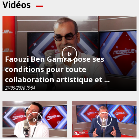
Vidéos
play_arrow
Faouzi Ben Gamra pose ses
conditions pour toute
collaboration artistique et ...
27/06/2026 15:54
play_arrow
play_arrow