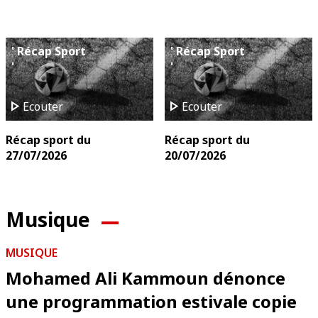
' Récap Sport
' Récap Sport
'
'
play_arrow
play_arrow
Ecouter
Ecouter
Récap sport du
Récap sport du
27/07/2026
20/07/2026
Musique
MUSIQUE
Mohamed Ali Kammoun dénonce
une programmation estivale copie