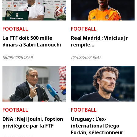
FOOTBALL
FOOTBALL
La FTF doit 500 mille
Real Madrid : Vinicius Jr
dinars à Sabri Lamouchi
rempile…
06/08/2026 18:59
06/08/2026 18:47
FOOTBALL
FOOTBALL
DNA : Neji Jouini, l’option
Uruguay : L'ex-
privilégiée par la FTF
international Diego
Forlán, sélectionneur