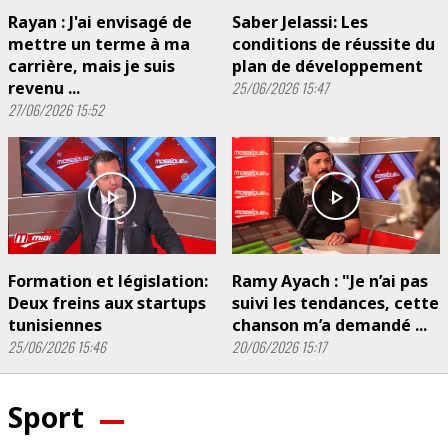
Rayan : J'ai envisagé de
Saber Jelassi: Les
mettre un terme à ma
conditions de réussite du
carrière, mais je suis
plan de développement
revenu ...
25/06/2026 15:47
27/06/2026 15:52
play_arrow
play_arrow
Formation et législation:
Ramy Ayach : "Je n’ai pas
Deux freins aux startups
suivi les tendances, cette
tunisiennes
chanson m’a demandé ...
25/06/2026 15:46
20/06/2026 15:17
Sport