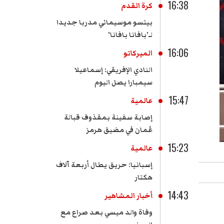
16:38
كرة القدم
بيتسو موسيماني مدربا جديدا
لـ'بافانا بافانا'
16:06
الميركاتو
النادي الإفريقي: إسماعيلا
سيمبارا يصل اليوم
15:47
عالمية
إصابة سفينة بمقذوف قبالة
عُمان في مضيق هرمز
15:23
عالمية
إسبانيا: حريق يطال أربعة آلاف
هكتار
14:43
أخبار المشاهير
وفاة والد ميسي بعد صراع مع