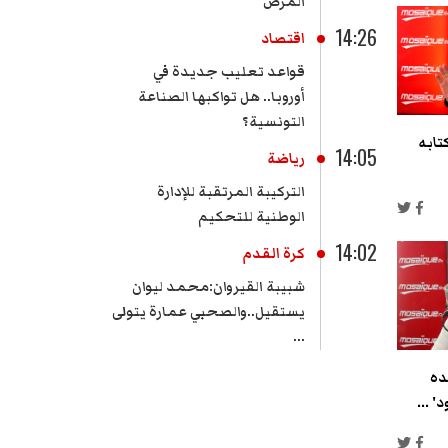
المرض
14:26
اقتصاد
قواعد تعليب جديدة في
أوروبا.. هل تواكبها الصناعة
التونسية؟
تابه
14:05
رياضة
التركيبة المرتقبة للإدارة
الوطنية للتحكيم
14:02
كرة القدم
شبيبة القيروان:محمد ليوان
يستقيل..والصحبي عمارة يتولى
...
ده
' ...