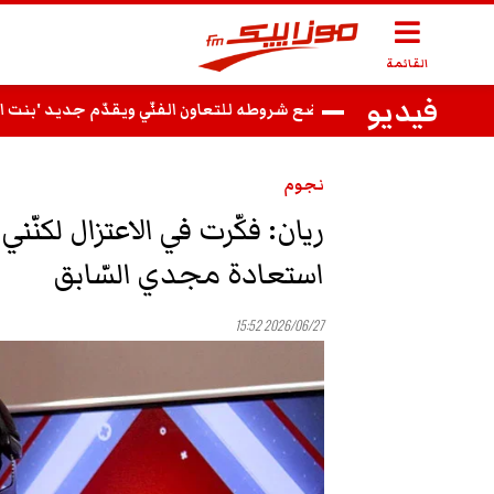
القائمة
فيديو
فوزي بن قمرة يضع شروطه للتعاون الفنّي ويقدّم جديد 'بنت الحي وأم السفساري'
نجوم
ريان: فكّرت في الاعتزال لكنّ
استعادة مجدي السّابق
2026/06/27 15:52