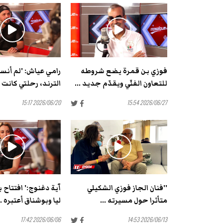
فوزي بن قمرة يضع شروطه
رامي عياش: 'لم أنسق
للتعاون الفنّي ويقدّم جديد ...
الترند، رحلتي كانت 
2026/06/20 15:17
2026/06/27 15:54
''فنان الجاز فوزي الشكيلي
آية دغنوج:' افتتاح
متأثرا حول مسيرته ...
ليا وبوشناق أعتبره ..
2026/06/06 17:42
2026/06/13 14:53