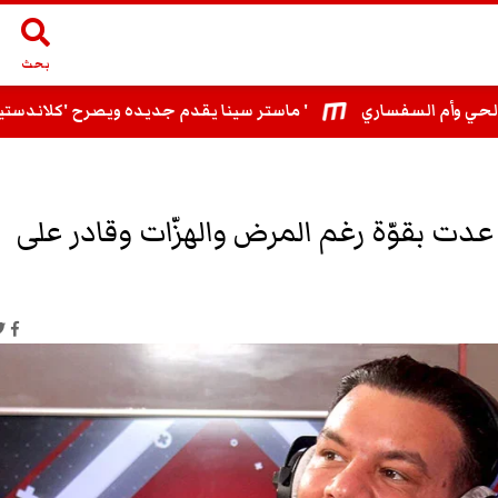
بحث
ماستر سينا يقدم جديده ويصرح 'كلاندستينو مع بلطي تبقى بطاقة تعريفي الفنية '
ني عدت بقوّة رغم المرض والهزّات وقادر على