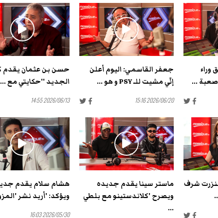
 وراء
جعفر القاسمي: اليوم أعلن
حسن بن عثمان يقدم ك
صعبة ...
إنّي مشيت للـ PSY و هو ...
الجديد ''حكايتي مع ...
2026/06/13 14:55
2026/06/20 15:16
 بنزرت شرف
ماستر سينا يقدم جديده
هشام سلام يقدم جدي
.
ويصرح 'كلاندستينو مع بلطي
ويؤكد: 'أريد نشر 'المزود
...
2026/05/30 16:03