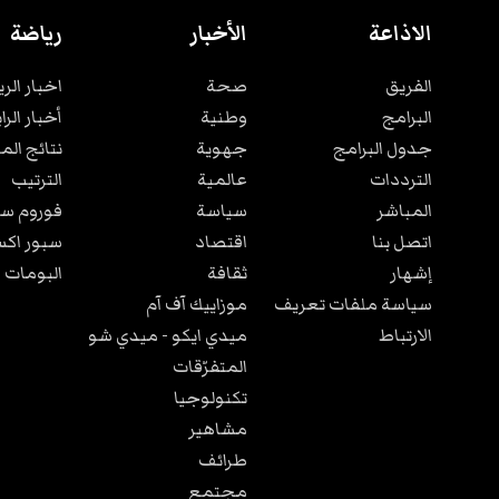
الاذاعة
الأخبار
رياضة
الفريق
صحة
اخبار الر
البرامج
وطنية
أخبار الرا
جدول البرامج
جهوية
نتائج الم
الترددات
عالمية
الترتيب
المباشر
سياسة
فوروم سب
اتصل بنا
اقتصاد
سبور اكس
إشهار
ثقافة
البومات 
سياسة ملفات تعريف
موزاييك آف آم
الارتباط
ميدي ايكو - ميدي شو
المتفرّقات
تكنولوجيا
مشاهير
طرائف
مجتمع