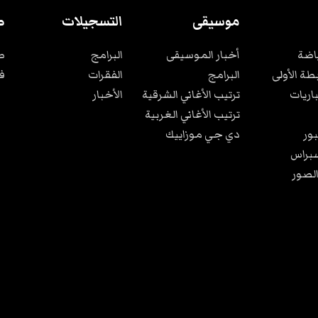
موسيقى
التسجيلات
ص
ياضة
أخبار الموسيقى
البرامج
ص
بطة الأولى
البرامج
الفقرات
ف
باريات
ترتيب الأغاني الشرقية
الأخبار
ترتيب الأغاني الغربية
ور
دي جي موزاييك
براس
الصور