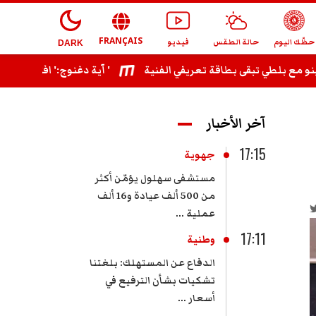
FRANÇAIS
حظّك اليوم
حالة الطقس
فيديو
DARK
آية دغنوج:' افتتاح بنزرت شرف ليا وبوشناق أعتبره عظيما عربيا وقريبا يجمعنا ديو '
آخر الأخبار
17:15
جهوية
مستشفى سهلول يؤمّن أكثر
من 500 ألف عيادة و16 ألف
عملية ...
17:11
وطنية
الدفاع عن المستهلك: بلغتنا
تشكيات بشأن الترفيع في
أسعار ...