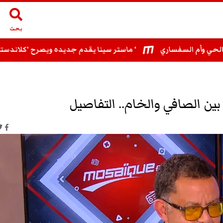
بحث
ماستر سينا يقدم جديده ويصرح 'كلاندستينو مع بلطي تبقى بطاقة تعريفي الفنية '
بين الصافي والخام.. التفاصيل