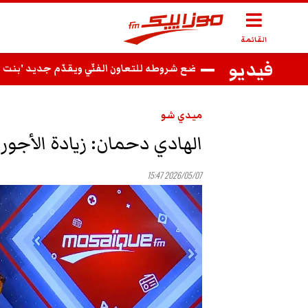
القائمة
فيديو
فوزي بن قمرة يضع شروطه للتعاون الفنّي ويقدّم جديد 'بنت الحي وأم السفساري'
ميدي شو
الهادي دحمان: زيادة الأجور 
2026/05/07 15:47