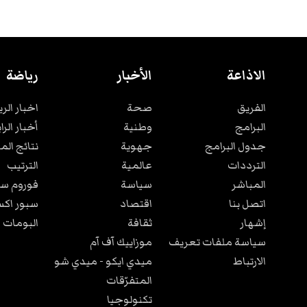
الاذاعة
الأخبار
رياضة
الفريق
صحة
اخبار الر
البرامج
وطنية
أخبار الرا
جدول البرامج
جهوية
نتائج الم
الترددات
عالمية
الترتيب
المباشر
سياسة
فوروم سب
اتصل بنا
اقتصاد
سبور اكس
إشهار
ثقافة
البومات 
سياسة ملفات تعريف
موزاييك آف آم
الارتباط
ميدي ايكو - ميدي شو
المتفرّقات
تكنولوجيا