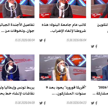
تكوين
كاتب عام جامعة البنوك: هذه
تفاصيل الأجندة الجبائ
شروطنا لإلغاء الإضراب..
جوان..وتخوفات من ...
2026/06/04 15:35
2026/06/04 15:36
أنيس الجزيري: 'فيتا 2026'
'أفريكا فورورد' يعود بعد 9
يربط تونس وإيطاليا وليب
اركة ...
سنوات: المشاركون.. ...
نقاشات لإنشاء خط بحري
2026/04/09 15:36
2026/04/23 15:09