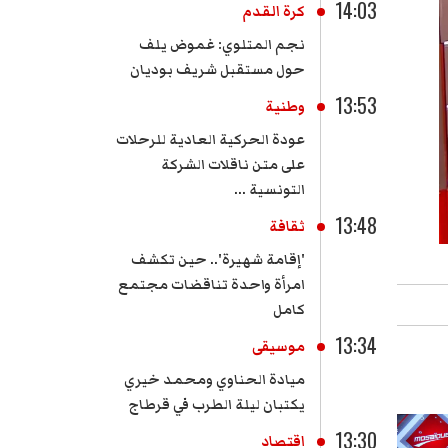
14:03
كرة القدم
نجم المتلوي: ​غموض يلف
حول مستقبل شريف بوديان
13:53
وطنية
عودة الحركية العادية للرحلات
على متن ناقلات الشركة
التونسية ...
13:48
ثقافة
'إقامة شهيرة'.. حين تكشف
امرأة واحدة تناقضات مجتمع
كامل
13:34
موسيقى
ميادة الحناوي ومحمد خيري
يكتبان ليلة الطرب في قرطاج
13:30
اقتصاد