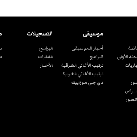
موسيقى
التسجيلات
ص
ياضة
أخبار الموسيقى
البرامج
ص
بطة الأولى
البرامج
الفقرات
ف
باريات
ترتيب الأغاني الشرقية
الأخبار
ترتيب الأغاني الغربية
ور
دي جي موزاييك
براس
الصور