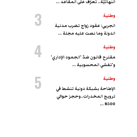
النهائيّة.. تعرّف على المقاعد ...
3
وطنية
الجربي: عقود زواج تضرب مدنية
الدولة وما نصت عليه مجلة ...
4
وطنية
مقترح قانون ضدّ 'الجمود الإداري'
و'تفشي المحسوبية ...
5
وطنية
الإطاحة بشبكة دولية تنشط في
ترويج المخدرات..وحجز حوالي
8500 ...