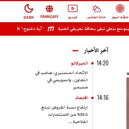
FRANÇAIS
حظّك اليوم
حالة الطقس
فيديو
DARK
آية دغنوج:' افتتاح بنزرت شرف ليا وبوشناق أعتبره عظيما عربيا وقريبا يجمعنا ديو '
آخر الأخبار
14:20
الميركاتو
الاتّحاد المنستيري: صامب في
التعاون.. والسويسي في
مسيمير
14:16
اقتصاد
ارتفاع نسبة القروض لتبلغ
33.5% من الاستثمارات
الفلاحية ...