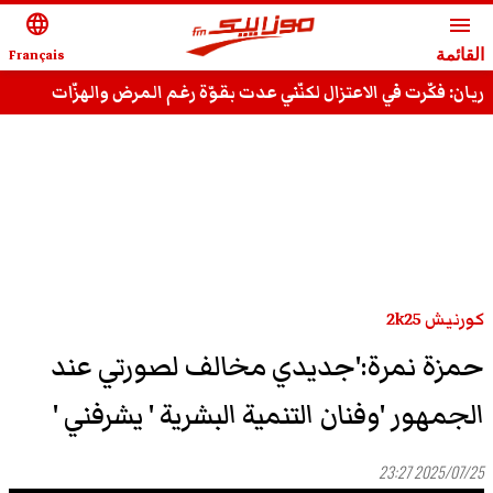
language
menu
القائمة
Français
ريان: فكّرت في الاعتزال لكنّني عدت بقوّة رغم المرض والهزّات
وقادر على استعادة مجدي السّابق
كورنيش 2k25
حمزة نمرة:'جديدي مخالف لصورتي عند
الجمهور 'وفنان التنمية البشرية ' يشرفني '
2025/07/25 23:27