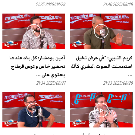
2025/08/28 21:25
2025/08/29 21:40
play_arrow
play_arrow
كريم الثليبي: "في عرض تخيل
أمين بودشار: كل بلاد عندها
استعملت الصوت البشري كآلة
تحضير خاص وعرض قرطاج
...
يحتوي على ...
2025/08/27 21:34
2025/08/28 21:23
play_arrow
play_arrow