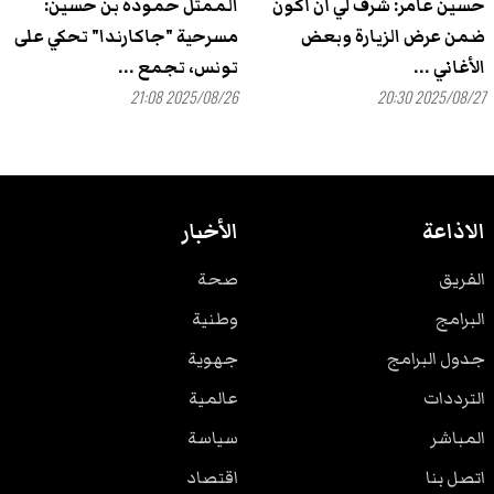
حسين عامر: شرف لي أن أكون
الممثل حمودة بن حسين:
ضمن عرض الزيارة وبعض
مسرحية "جاكارندا" تحكي على
الأغاني ...
تونس، تجمع ...
2025/08/26 21:08
2025/08/27 20:30
الاذاعة
الأخبار
الفريق
صحة
البرامج
وطنية
جدول البرامج
جهوية
الترددات
عالمية
المباشر
سياسة
اتصل بنا
اقتصاد