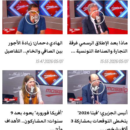
play_arrow
play_arrow
ماذا بعد الإطلاق الرسمي غرفة
الهادي دحمان: زيادة الأجور
التجارة والصناعة التونسية ...
بين الصافي والخام.. التفاصيل
2026/05/07 15:47
2026/05/07 15:55
play_arrow
play_arrow
أنيس الجزيري: 'فيتا 2026'
'أفريكا فورورد' يعود بعد 9
يتخطى التوقعات بمشاركة 3
سنوات: المشاركون.. الأهداف
آلاف شخص ...
وأيّ ...