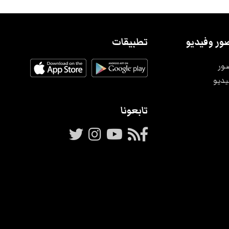
ور وفيديو
تطبيقات
ور
يديو
تابعونا