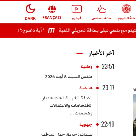
FRANÇAIS
حظّك اليوم
حالة الطقس
فيديو
DARK
آية دغنوج:' افتتاح بنزرت شرف ليا وبوشناق أعتبره عظيما عربيا وقريبا يجمعنا ديو '
آخر الأخبار
23:51
وطنية
طقس السبت 8 أوت 2026
23:17
عالمية
الضفة الغربية تحت حصار
الاقتحامات والاعتقالات
وهجمات ...
22:49
جهوية
سليانة: حريق جبل المرقب