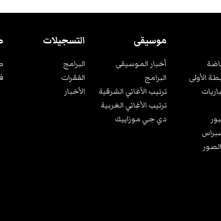
موسيقى
التسجيلات
ص
ياضة
أخبار الموسيقى
البرامج
ص
بطة الأولى
البرامج
الفقرات
ف
باريات
ترتيب الأغاني الشرقية
الأخبار
ترتيب الأغاني الغربية
ور
دي جي موزاييك
براس
الصور