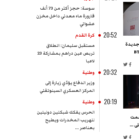
سوسة: حجز أكثر من 73 ألف
قارورة ماء معدني داخل مخزن
عشوائي
20:52
كرة القدم
جديدة
مستقبل سليمان: انطلاق
تربص عين دراهم بمشاركة 23
لاعبا
20:32
وطنية
وزير الدفاع يؤدّي زيارة إلى
المركز العسكري السينوتقني
20:19
وطنية
الحرس يفكك شبكتين دوليتين
صمت
لتهريب المخدرات ويطيح
 ...
بعناصر ...