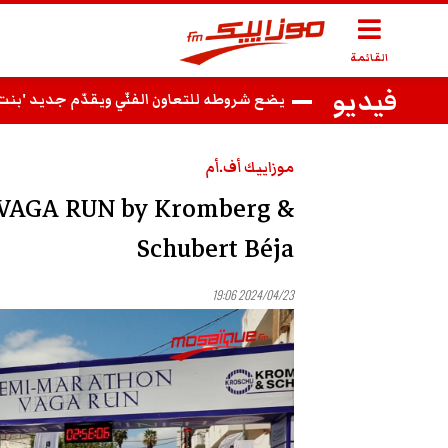
القائمة
فيديو
فوزي بن قمرة يضع شروطه للتعاون الفنّي ويقدّم جديد 'بنت الحي وأم السفساري'
موزاييك أف.أم
n VAGA RUN by Kromberg &
Schubert Béja
2024/04/23 19:06