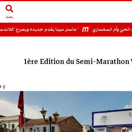
بحث
ماستر سينا يقدم جديده ويصرح 'كلاندستينو مع بلطي تبقى بطاقة تعريفي الفنية '
1ère Edition du Semi-Maratho