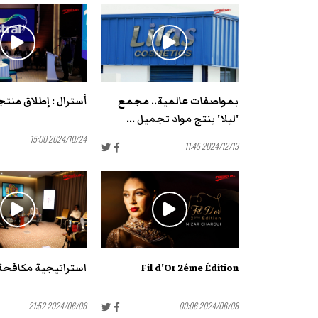
بمواصفات عالمية.. مجمع
أسترال : إطلاق منت
'ليلا' ينتج مواد تجميل ...
2024/10/24 15:00
2024/12/13 11:45
Fil d'Or 2éme Édition
استراتيجية مكافحة
2024/06/06 21:52
2024/06/08 00:06