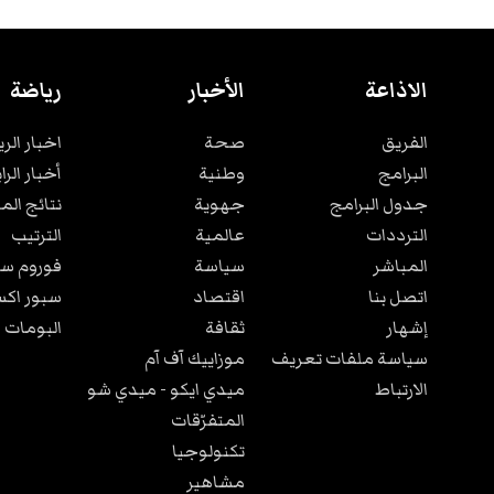
الاذاعة
الأخبار
رياضة
الفريق
صحة
اخبار الر
البرامج
وطنية
أخبار الرا
جدول البرامج
جهوية
نتائج الم
الترددات
عالمية
الترتيب
المباشر
سياسة
فوروم سب
اتصل بنا
اقتصاد
سبور اكس
إشهار
ثقافة
البومات 
سياسة ملفات تعريف
موزاييك آف آم
الارتباط
ميدي ايكو - ميدي شو
المتفرّقات
تكنولوجيا
مشاهير