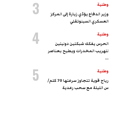
3
وطنية
وزير الدفاع يؤدّي زيارة إلى المركز
العسكري السينوتقني
4
وطنية
الحرس يفكك شبكتين دوليتين
لتهريب المخدرات ويطيح بعناصر
...
5
وطنية
رياح قوية تتجاوز سرعتها 70 كلم/
س الليلة مع سحب رعدية