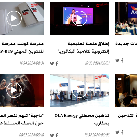
جات جديدة
إطلاق منصة تعليمية
مدرسة كونت: مدرسة 
إلكترونية لتلاميذ البكالوريا
للتكوين المهني BTP-BTS
2024/08/31 14:34
2024/08/31 16:36
 التدخين
تدشين محطتي OLA Energy
"ناجية" تلهم لكسر ال
بعقارب
حول العنف المسلط على
2024/05/16 08:57
2024/06/06 18:32