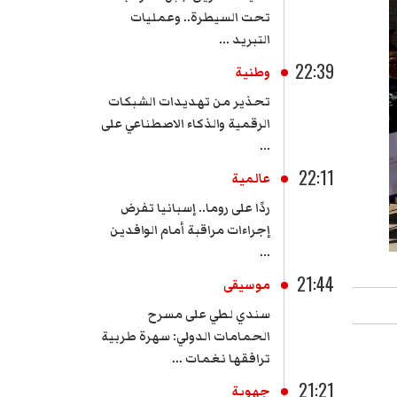
تحت السيطرة.. وعمليات
التبريد ...
22:39
وطنية
تحذير من تهديدات الشبكات
الرقمية والذكاء الاصطناعي على
...
22:11
عالمية
ردًا على روما.. إسبانيا تفرض
إجراءات مراقبة أمام الوافدين
...
21:44
موسيقى
سندي لطي على مسرح
الحمامات الدولي: سهرة طربية
ترافقها نغمات ...
21:21
جهوية