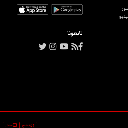
ور
يديو
تابعونا
tv
headphones
استمع
مباشر