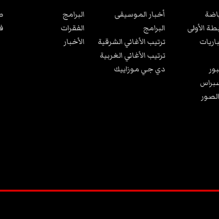
ياضة
أخبار الموسيقى
البرامج
ص
بطة الأولى
البرامج
الفقرات
ف
باريات
ترتيب الأغاني الشرقية
الأخبار
ترتيب الأغاني الغربية
ور
دي جي موزاييك
براس
الصور