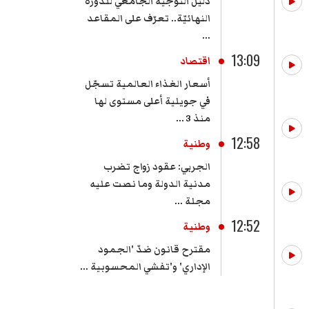
دليل التوجيه الجامعي للدورة
النهائيّة.. تعرّف على المقاعد
...
13:09
اقتصاد
أسعار الغذاء العالمية تسجّل
في جويلية أعلى مستوى لها
منذ 3 ...
12:58
وطنية
الجربي: عقود زواج تضرب
مدنية الدولة وما نصت عليه
مجلة ...
12:52
وطنية
مقترح قانون ضدّ 'الجمود
الإداري' و'تفشي المحسوبية ...