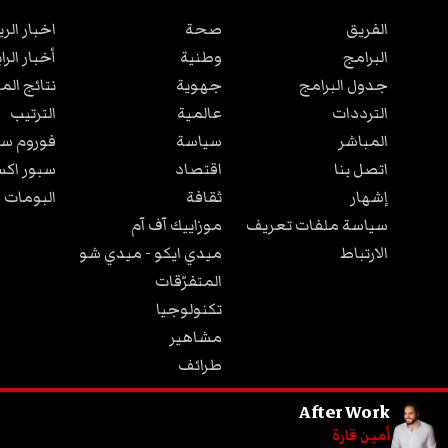
الفريق
صحة
اخبار الر
البرامج
وطنية
أخبار الرا
جدول البرامج
جهوية
نتائج الم
الترددات
عالمية
الترتيب
المباشر
سياسة
فوروم سب
اتصل بنا
اقتصاد
سبور اكس
إشهار
ثقافة
البومات 
سياسة ملفات تعريف
موزاييك آف آم
الارتباط
ميدي ايكو - ميدي شو
المتفرّقات
تكنولوجيا
مشاهير
طرائف
مجتمع
After Work
أمين قارة