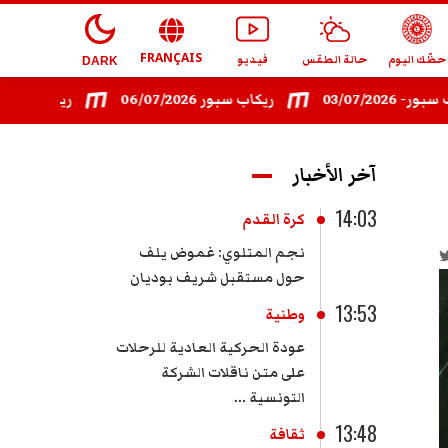
FRANÇAIS
حظّك اليوم
حالة الطقس
فيديو
DARK
03/
ريكاب سبور 06/07/2026
ريكاب سبور - 08/07/2026
آخر الأخبار
14:03
كرة القدم
نجم المتلوي: ​غموض يلف
حول مستقبل شريف بوديان
13:53
وطنية
عودة الحركية العادية للرحلات
على متن ناقلات الشركة
التونسية ...
13:48
ثقافة